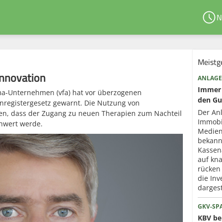
N
Meistg
Innovation
ANLAGE
Immer 
a-Unternehmen (vfa) hat vor überzogenen
den Gu
registergesetz gewarnt. Die Nutzung von
Der An
ren, dass der Zugang zu neuen Therapien zum Nachteil
Immobi
hwert werde.
Medien
bekann
Kassen
auf kna
rücken
die Inv
dargest
GKV-SP
KBV ber