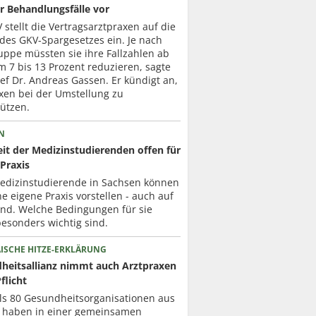
r Behandlungsfälle vor
 stellt die Vertragsarztpraxen auf die
des GKV-Spargesetzes ein. Je nach
uppe müssten sie ihre Fallzahlen ab
 7 bis 13 Prozent reduzieren, sagte
f Dr. Andreas Gassen. Er kündigt an,
xen bei der Umstellung zu
ützen.
N
it der Medizinstudierenden offen für
Praxis
Medizinstudierende in Sachsen können
ne eigene Praxis vorstellen - auch auf
nd. Welche Bedingungen für sie
esonders wichtig sind.
ISCHE HITZE-ERKLÄRUNG
heitsallianz nimmt auch Arztpraxen
Pflicht
ls 80 Gesundheits­organisationen aus
 haben in einer gemeinsamen