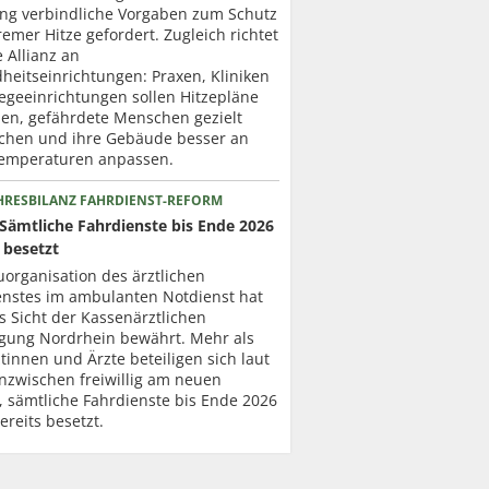
ung verbindliche Vorgaben zum Schutz
remer Hitze gefordert. Zugleich richtet
e Allianz an
heitseinrichtungen: Praxen, Kliniken
egeeinrichtungen sollen Hitzepläne
len, gefährdete Menschen gezielt
chen und ihre Gebäude besser an
emperaturen anpassen.
HRESBILANZ FAHRDIENST-REFORM
Sämtliche Fahrdienste bis Ende 2026
 besetzt
organisation des ärztlichen
enstes im ambulanten Notdienst hat
s Sicht der Kassenärztlichen
igung Nordrhein bewährt. Mehr als
tinnen und Ärzte beteiligen sich laut
nzwischen freiwillig am neuen
, sämtliche Fahrdienste bis Ende 2026
ereits besetzt.