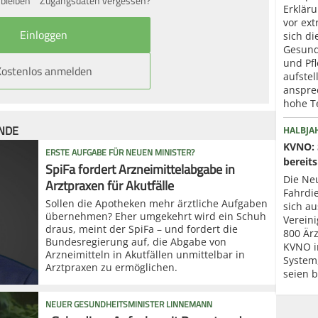
bleiben
Zugangsdaten vergessen?
Erklär
vor ext
sich di
Gesund
und Pfl
Kostenlos anmelden
aufstel
anspre
hohe T
ÜNDE
HALBJA
KVNO: 
ERSTE AUFGABE FÜR NEUEN MINISTER?
bereits
SpiFa fordert Arzneimittelabgabe in
Die Neu
Arztpraxen für Akutfälle
Fahrdi
Sollen die Apotheken mehr ärztliche Aufgaben
sich au
übernehmen? Eher umgekehrt wird ein Schuh
Verein
draus, meint der SpiFa – und fordert die
800 Ärz
Bundesregierung auf, die Abgabe von
KVNO i
Arzneimitteln in Akutfällen unmittelbar in
System
Arztpraxen zu ermöglichen.
seien b
NEUER GESUNDHEITSMINISTER LINNEMANN