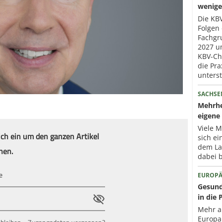
wenige
Die KBV
Folgen 
Fachgr
2027 um
KBV-Che
die Pra
unterst
SACHSE
Mehrhe
eigene 
Viele 
ich ein um den ganzen Artikel
sich ei
dem La
nen.
dabei b
EUROPÄ
Gesund
in die 
Mehr a
Europa