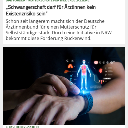
DÄB FORDERT MUTTERSCHUTZ FÜR NIEDERGELASSENE
„Schwangerschaft darf für Ärztinnen kein
Existenzrisiko sein“
Schon seit längerem macht sich der Deutsche
Ärztinnenbund für einen Mutterschutz für
Selbstständige stark. Durch eine Initiative in NRW
bekommt diese Forderung Rückenwind.
FORSCHUNGSPROJEKT