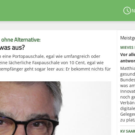
N
Meistg
ohne Alternative:
twas aus?
MIEVES
Vor all
ch eine Portopauschale, egal wie umfangreich oder
antwor
eine lächerliche Faxpauschale von 10 Cent, egal wie
Matthia
axempfänger geht sogar leer aus: Er bekommt nichts für
gesund
Bundest
was am
Innova
noch ge
Verbän
digita
Gelegen
zu plat
KV SAA