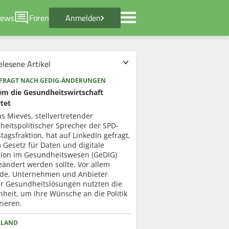
ews
Foren
Anmelden
elesene Artikel
 FRAGT NACH GEDIG-ÄNDERUNGEN
em die Gesundheits­wirtschaft
tet
s Mieves, stellvertretender
heitspolitischer Sprecher der SPD-
agsfraktion, hat auf LinkedIn gefragt,
 Gesetz für Daten und digitale
tion im Gesundheitswesen (GeDIG)
ändert werden sollte. Vor allem
de, Unternehmen und Anbieter
ler Gesundheitslösungen nutzten die
heit, um ihre Wünsche an die Politik
zieren.
RLAND