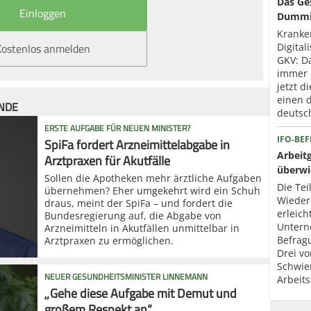
Das Ge
Dummi
Kranke
Kostenlos anmelden
Digital
GKV: D
immer 
jetzt 
einen d
ÜNDE
deutsch
ERSTE AUFGABE FÜR NEUEN MINISTER?
SpiFa fordert Arzneimittelabgabe in
IFO-BE
Arbeit
Arztpraxen für Akutfälle
überwi
Sollen die Apotheken mehr ärztliche Aufgaben
Die Tei
übernehmen? Eher umgekehrt wird ein Schuh
Wieder
draus, meint der SpiFa – und fordert die
erleich
Bundesregierung auf, die Abgabe von
Unterne
Arzneimitteln in Akutfällen unmittelbar in
Befrag
Arztpraxen zu ermöglichen.
Drei vo
Schwier
NEUER GESUNDHEITSMINISTER LINNEMANN
Arbeits
„Gehe diese Aufgabe mit Demut und
großem Respekt an“