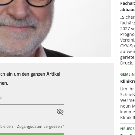
Fachar
abbau
„Sicher
fachär
2027 ve
Progno
Verein
GKV-Sp
aufwen
geriet
Druck.
ich ein um den ganzen Artikel
GEMEIN
nen.
Klinik
Um ihr
Schlie
Wermel
neun Mi
kommen
Klinik f
bleiben
Zugangsdaten vergessen?
NEUERS