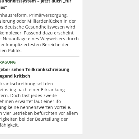
sundheitssystem – jetzt auch „für
es“
nhausreform, Primärversorgung,
isierung oder Milliardenlücken in der
as deutsche Gesundheitswesen wird
komplexer. Passend dazu erscheint
die Neuauflage eines Wegweisers durch
er kompliziertesten Bereiche der
en Politik.
FRAGUNG
geber sehen Teilkrankschreibung
egend kritisch
lkrankschreibung soll den
einstieg nach einer Erkrankung
tern. Doch fast jedes zweite
hmen erwartet laut einer ifo-
ung keine nennenswerten Vorteile.
n vier Betrieben befürchten vor allem
igkeiten bei der Beurteilung der
fähigkeit.