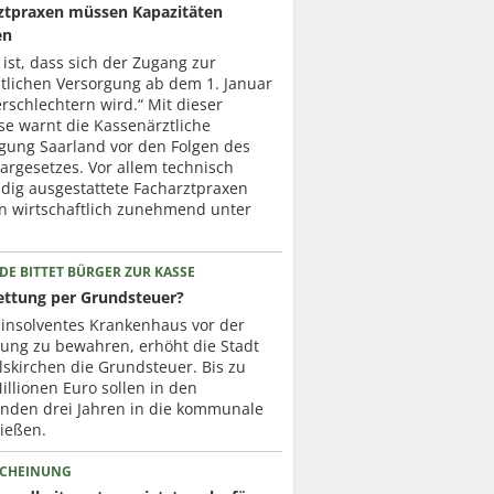
ztpraxen müssen Kapazitäten
en
 ist, dass sich der Zugang zur
ztlichen Versorgung ab dem 1. Januar
rschlechtern wird.“ Mit dieser
se warnt die Kassenärztliche
igung Saarland vor den Folgen des
argesetzes. Vor allem technisch
dig ausgestattete Facharztpraxen
en wirtschaftlich zunehmend unter
DE BITTET BÜRGER ZUR KASSE
rettung per Grundsteuer?
 insolventes Krankenhaus vor der
ßung zu bewahren, erhöht die Stadt
skirchen die Grundsteuer. Bis zu
llionen Euro sollen in den
den drei Jahren in die kommunale
ließen.
CHEINUNG