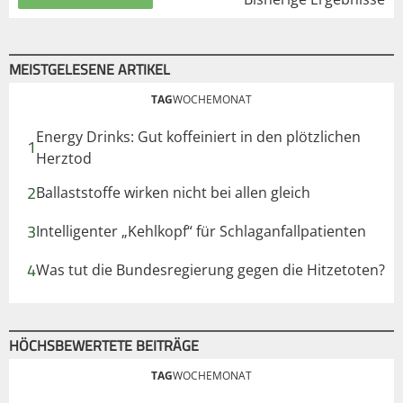
MEISTGELESENE ARTIKEL
TAG
WOCHE
MONAT
Energy Drinks: Gut koffeiniert in den plötzlichen
1
Herztod
2
Ballaststoffe wirken nicht bei allen gleich
3
Intelligenter „Kehlkopf“ für Schlaganfallpatienten
4
Was tut die Bundesregierung gegen die Hitzetoten?
HÖCHSBEWERTETE BEITRÄGE
TAG
WOCHE
MONAT