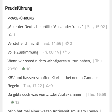
Praxisführung
PRAXISFÜHRUNG
„Aber der Deutsche brüllt: “Ausländer ’raus!”
| Sat, 15:02 |
1
Verstehe ich nicht!
| Sat, 14:56 |
0
Volle Zustimmung
| Fri, 08:44 |
5
Wenn wir sonst nichts wichtigeres zu tun haben,
| Thu,
20:50 |
10
KBV und Kassen schaffen Klarheit bei neuen Cannabis-
Regeln
| Thu, 17:22 |
0
Da gibts doch was von ... ...der Ärztekammer !
| Thu, 16:59
|
12
Mich hat mal einer wegen Antisemitismus am Tresen
|