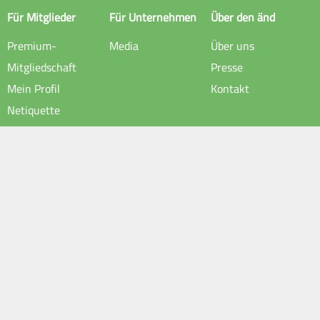
Für Mitglieder
Für Unternehmen
Über den änd
Premium-
Media
Über uns
Mitgliedschaft
Presse
Mein Profil
Kontakt
Netiquette
Rechtliche Hinweise
Impressum
Datenschutz
AGB
VIB
Folgen Sie uns auf