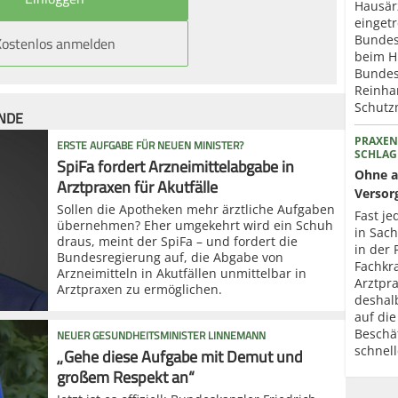
Hausär
eingetr
Kostenlos anmelden
Bundes
beim H
Bundes
Reinhar
Schut
ÜNDE
PRAXEN
ERSTE AUFGABE FÜR NEUEN MINISTER?
SCHLAG
SpiFa fordert Arzneimittelabgabe in
Ohne a
Arztpraxen für Akutfälle
Versor
Sollen die Apotheken mehr ärztliche Aufgaben
Fast je
übernehmen? Eher umgekehrt wird ein Schuh
in Sac
draus, meint der SpiFa – und fordert die
in der 
Bundesregierung auf, die Abgabe von
Fachkr
Arzneimitteln in Akutfällen unmittelbar in
Arztpr
Arztpraxen zu ermöglichen.
deshal
auf die
NEUER GESUNDHEITSMINISTER LINNEMANN
Beschä
„Gehe diese Aufgabe mit Demut und
schnel
großem Respekt an“