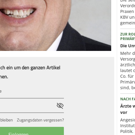
Verord
Praxen
KBV un
gemein
ZUR ROL
PRIMÄ
Die Un
Mehr d
Versorg
ärztli
ich ein um den ganzen Artikel
lautet
nen.
Co. für
Primär
sind, b
NACH FA
Ärzte 
vor
bleiben
Zugangsdaten vergessen?
Angesi
Institu
Politik