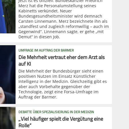
Jetzt ist es offiziell: Bundeskanzler Friedrich
Merz hat die Personalumstellung seines
Kabinetts verkündet. Neuer
Bundesgesundheitsminister wird demnach
Carsten Linnemann. Merz bezeichnete ihn als
„standfest und zugleich reformwillig – auch im
Gegenwind“. Linnemann sagte, er gehe „mit
Demut“ in diesen Job.
UMFRAGE IM AUFTRAG DER BARMER
Die Mehrheit vertraut eher dem Arzt als
auf KI
Die Mehrheit der Bundesbürger sieht einen
positiven Nutzen im Einsatz Künstlicher
Intelligenz in der Medizin. Gleichzeitig gibt es
aber auch Vorbehalte gegenüber der
Technologie, zeigt eine Forsa-Umfrage im
Auftrag der Barmer.
DEBATTE ÜBER SPEZIALISIERUNG IN DER MEDIZIN
„Viel häufiger spielt die Vergütung eine
Rolle“