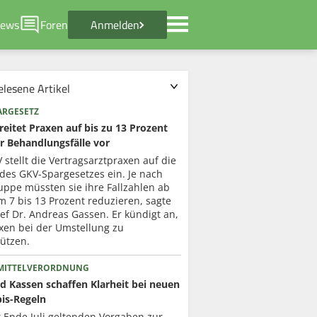
ews
Foren
Anmelden
elesene Artikel
ARGESETZ
eitet Praxen auf bis zu 13 Prozent
r Behandlungsfälle vor
 stellt die Vertragsarztpraxen auf die
des GKV-Spargesetzes ein. Je nach
uppe müssten sie ihre Fallzahlen ab
 7 bis 13 Prozent reduzieren, sagte
f Dr. Andreas Gassen. Er kündigt an,
xen bei der Umstellung zu
ützen.
MITTELVERORDNUNG
d Kassen schaffen Klarheit bei neuen
is-Regeln
t Ende Juli geltenden Vorgaben zur