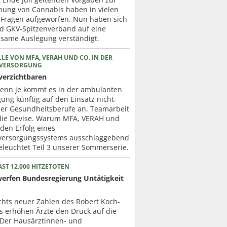
nung von Cannabis haben in vielen
 Fragen aufgeworfen. Nun haben sich
d GKV-Spitzenverband auf eine
same Auslegung verständigt.
LE VON MFA, VERAH UND CO. IN DER
RVERSORGUNG
verzichtbaren
enn je kommt es in der ambulanten
ung künftig auf den Einsatz nicht-
cher Gesundheitsberufe an. Teamarbeit
 die Devise. Warum MFA, VERAH und
 den Erfolg eines
versorgungssystems ausschlaggebend
eleuchtet Teil 3 unserer Sommerserie.
ST 12.000 HITZETOTEN
werfen Bundesregierung Untätigkeit
chts neuer Zahlen des Robert Koch-
ts erhöhen Ärzte den Druck auf die
. Der Hausärztinnen- und