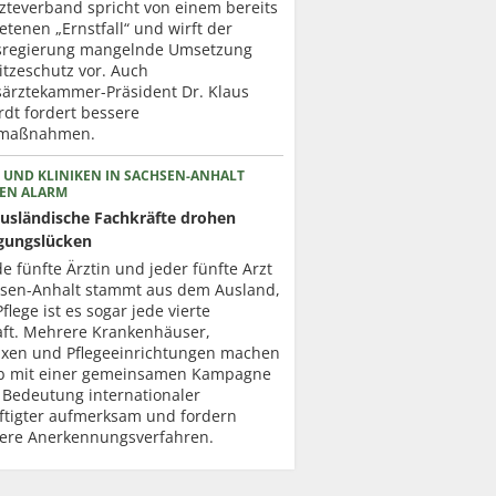
zteverband spricht von einem bereits
etenen „Ernstfall“ und wirft der
regierung mangelnde Umsetzung
itzeschutz vor. Auch
ärztekammer-Präsident Dr. Klaus
dt fordert bessere
zmaßnahmen.
 UND KLINIKEN IN SACHSEN-ANHALT
EN ALARM
usländische Fachkräfte drohen
gungslücken
de fünfte Ärztin und jeder fünfte Arzt
hsen-Anhalt stammt aus dem Ausland,
Pflege ist es sogar jede vierte
aft. Mehrere Krankenhäuser,
axen und Pflegeeinrichtungen machen
b mit einer gemeinsamen Kampagne
 Bedeutung internationaler
ftigter aufmerksam und fordern
lere Anerkennungsverfahren.