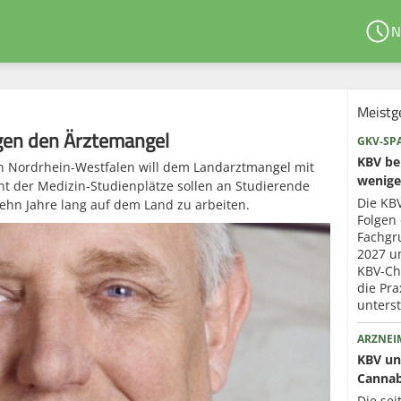
N
Meistg
gen den Ärztemangel
GKV-SP
KBV ber
n Nordrhein-Westfalen will dem Landarztmangel mit
wenige
t der Medizin-Studienplätze sollen an Studierende
Die KBV
 zehn Jahre lang auf dem Land zu arbeiten.
Folgen 
Fachgr
2027 um
KBV-Che
die Pra
unterst
ARZNEI
KBV un
Cannab
Die sei