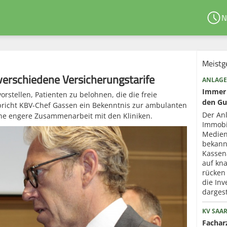
N
Meistg
 verschiedene Versicherungstarife
ANLAGE
Immer 
rstellen, Patienten zu belohnen, die die freie
den Gu
pricht KBV-Chef Gassen ein Bekenntnis zur ambulanten
Der An
ne engere Zusammenarbeit mit den Kliniken.
Immobi
Medien
bekann
Kassen
auf kna
rücken
die Inv
dargest
KV SAA
Fachar