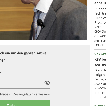
abbau
„Sicher
fachär
2027 ve
Progno
Verein
GKV-Sp
aufwen
geriet
Druck.
ich ein um den ganzen Artikel
GKV-SP
nen.
KBV ber
wenige
Die KBV
Folgen 
Fachgr
2027 um
KBV-Che
die Pra
bleiben
Zugangsdaten vergessen?
unterst