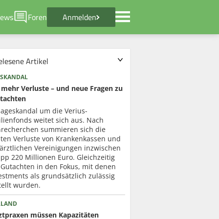
ews
Foren
Anmelden
elesene Artikel
SKANDAL
mehr Verluste – und neue Fragen zu
tachten
lageskandal um die Verius-
lienfonds weitet sich aus. Nach
recherchen summieren sich die
ten Verluste von Krankenkassen und
ärztlichen Vereinigungen inzwischen
pp 220 Millionen Euro. Gleichzeitig
 Gutachten in den Fokus, mit denen
estments als grundsätzlich zulässig
ellt wurden.
RLAND
ztpraxen müssen Kapazitäten