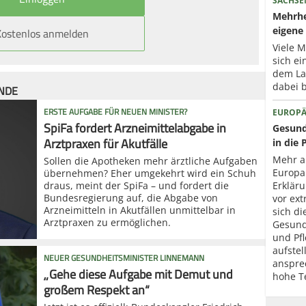
SACHSE
Mehrhe
Kostenlos anmelden
eigene 
Viele 
sich ei
dem La
dabei b
ÜNDE
ERSTE AUFGABE FÜR NEUEN MINISTER?
EUROPÄ
SpiFa fordert Arzneimittelabgabe in
Gesund
Arztpraxen für Akutfälle
in die 
Mehr a
Sollen die Apotheken mehr ärztliche Aufgaben
Europa
übernehmen? Eher umgekehrt wird ein Schuh
draus, meint der SpiFa – und fordert die
Erklär
Bundesregierung auf, die Abgabe von
vor ext
Arzneimitteln in Akutfällen unmittelbar in
sich di
Arztpraxen zu ermöglichen.
Gesund
und Pfl
aufstel
NEUER GESUNDHEITSMINISTER LINNEMANN
anspre
„Gehe diese Aufgabe mit Demut und
hohe T
großem Respekt an“