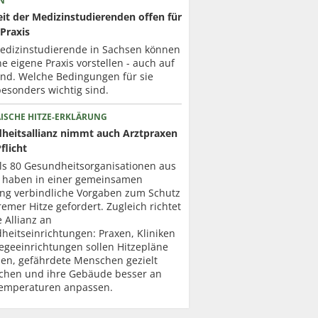
N
it der Medizinstudierenden offen für
Praxis
Medizinstudierende in Sachsen können
ne eigene Praxis vorstellen - auch auf
nd. Welche Bedingungen für sie
esonders wichtig sind.
ISCHE HITZE-ERKLÄRUNG
heitsallianz nimmt auch Arztpraxen
Pflicht
ls 80 Gesundheits­organisationen aus
 haben in einer gemeinsamen
ung verbindliche Vorgaben zum Schutz
remer Hitze gefordert. Zugleich richtet
e Allianz an
heitseinrichtungen: Praxen, Kliniken
egeeinrichtungen sollen Hitzepläne
len, gefährdete Menschen gezielt
chen und ihre Gebäude besser an
emperaturen anpassen.