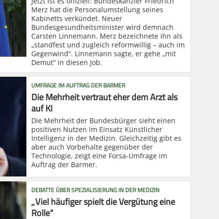
Jetzt ist es offiziell: Bundeskanzler Friedrich
Merz hat die Personalumstellung seines
Kabinetts verkündet. Neuer
Bundesgesundheitsminister wird demnach
Carsten Linnemann. Merz bezeichnete ihn als
„standfest und zugleich reformwillig – auch im
Gegenwind“. Linnemann sagte, er gehe „mit
Demut“ in diesen Job.
UMFRAGE IM AUFTRAG DER BARMER
Die Mehrheit vertraut eher dem Arzt als
auf KI
Die Mehrheit der Bundesbürger sieht einen
positiven Nutzen im Einsatz Künstlicher
Intelligenz in der Medizin. Gleichzeitig gibt es
aber auch Vorbehalte gegenüber der
Technologie, zeigt eine Forsa-Umfrage im
Auftrag der Barmer.
DEBATTE ÜBER SPEZIALISIERUNG IN DER MEDIZIN
„Viel häufiger spielt die Vergütung eine
Rolle“