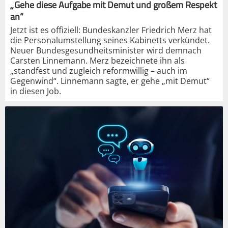
„Gehe diese Aufgabe mit Demut und großem Respekt
an“
Jetzt ist es offiziell: Bundeskanzler Friedrich Merz hat
die Personalumstellung seines Kabinetts verkündet.
Neuer Bundesgesundheitsminister wird demnach
Carsten Linnemann. Merz bezeichnete ihn als
„standfest und zugleich reformwillig – auch im
Gegenwind“. Linnemann sagte, er gehe „mit Demut“
in diesen Job.