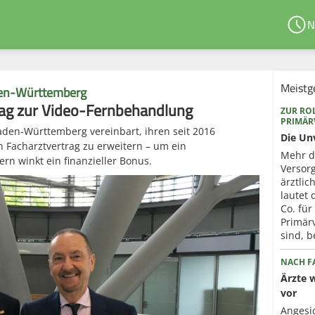
N
Meistg
en-Württemberg
rag zur Video-Fernbehandlung
ZUR ROL
PRIMÄ
den-Württemberg vereinbart, ihren seit 2016
Die Un
Facharztvertrag zu erweitern – um ein
Mehr d
n winkt ein finanzieller Bonus.
Versorg
ärztli
lautet
Co. für
Primär
sind, b
NACH FA
Ärzte 
vor
Angesi