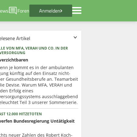
ews
Foren
Anmelden
elesene Artikel
LE VON MFA, VERAH UND CO. IN DER
RVERSORGUNG
verzichtbaren
enn je kommt es in der ambulanten
ung künftig auf den Einsatz nicht-
cher Gesundheitsberufe an. Teamarbeit
 die Devise. Warum MFA, VERAH und
 den Erfolg eines
versorgungssystems ausschlaggebend
eleuchtet Teil 3 unserer Sommerserie.
ST 12.000 HITZETOTEN
werfen Bundesregierung Untätigkeit
chts neuer Zahlen des Robert Koch-