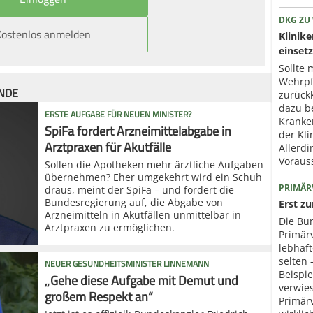
DKG ZU
Kostenlos anmelden
Klinik
einset
Sollte 
Wehrpfl
ÜNDE
zurück
dazu b
ERSTE AUFGABE FÜR NEUEN MINISTER?
Kranke
SpiFa fordert Arzneimittelabgabe in
der Kli
Arztpraxen für Akutfälle
Allerd
Voraus
Sollen die Apotheken mehr ärztliche Aufgaben
übernehmen? Eher umgekehrt wird ein Schuh
PRIMÄR
draus, meint der SpiFa – und fordert die
Bundesregierung auf, die Abgabe von
Erst z
Arzneimitteln in Akutfällen unmittelbar in
Die Bun
Arztpraxen zu ermöglichen.
Primär
lebhaf
selten 
NEUER GESUNDHEITSMINISTER LINNEMANN
Beispie
„Gehe diese Aufgabe mit Demut und
verwies
großem Respekt an“
Primär