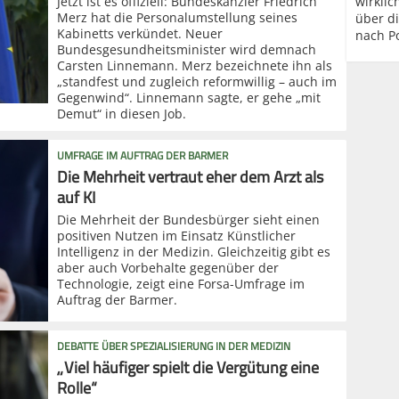
Jetzt ist es offiziell: Bundeskanzler Friedrich
wirklic
Merz hat die Personalumstellung seines
über d
Kabinetts verkündet. Neuer
nach P
Bundesgesundheitsminister wird demnach
Carsten Linnemann. Merz bezeichnete ihn als
„standfest und zugleich reformwillig – auch im
Gegenwind“. Linnemann sagte, er gehe „mit
Demut“ in diesen Job.
UMFRAGE IM AUFTRAG DER BARMER
Die Mehrheit vertraut eher dem Arzt als
auf KI
Die Mehrheit der Bundesbürger sieht einen
positiven Nutzen im Einsatz Künstlicher
Intelligenz in der Medizin. Gleichzeitig gibt es
aber auch Vorbehalte gegenüber der
Technologie, zeigt eine Forsa-Umfrage im
Auftrag der Barmer.
DEBATTE ÜBER SPEZIALISIERUNG IN DER MEDIZIN
„Viel häufiger spielt die Vergütung eine
Rolle“