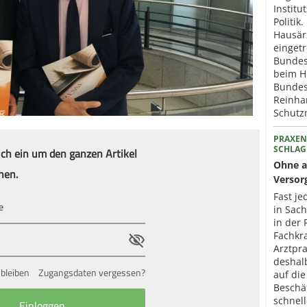
Institu
Politik
Hausär
eingetr
Bundes
beim H
Bundes
Reinhar
Schut
PRAXEN
ich ein um den ganzen Artikel
SCHLAG
Ohne a
nen.
Versor
Fast je
in Sac
in der 
Fachkr
Arztpr
deshal
bleiben
Zugangsdaten vergessen?
auf die
Beschä
schnel