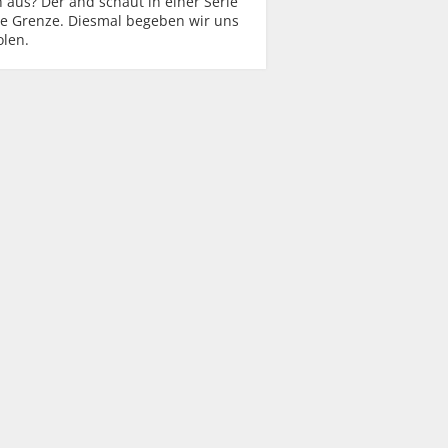
h aus? Der änd schaut in einer Serie
ie Grenze. Diesmal begeben wir uns
olen.