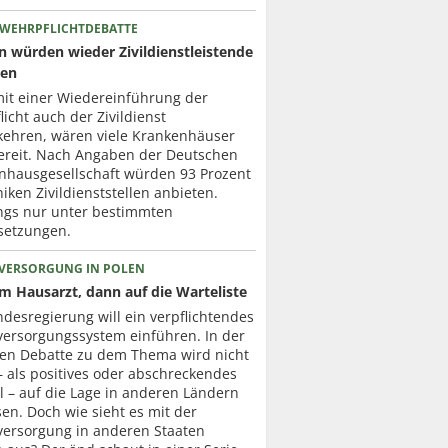
 WEHRPFLICHTDEBATTE
en würden wieder Zivildienstleistende
zen
mit einer Wiedereinführung der
icht auch der Zivildienst
kehren, wären viele Krankenhäuser
ereit. Nach Angaben der Deutschen
nhausgesellschaft würden 93 Prozent
niken Zivildienststellen anbieten.
ings nur unter bestimmten
setzungen.
VERSORGUNG IN POLEN
um Hausarzt, dann auf die Warteliste
desregierung will ein verpflichtendes
versorgungssystem einführen. In der
ten Debatte zu dem Thema wird nicht
– als positives oder abschreckendes
l – auf die Lage in anderen Ländern
en. Doch wie sieht es mit der
versorgung in anderen Staaten