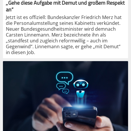
„Gehe diese Aufgabe mit Demut und großem Respekt
an“
Jetzt ist es offiziell: Bundeskanzler Friedrich Merz hat
die Personalumstellung seines Kabinetts verkündet.
Neuer Bundesgesundheitsminister wird demnach
Carsten Linnemann. Merz bezeichnete ihn als
„standfest und zugleich reformwillig – auch im
Gegenwind“. Linnemann sagte, er gehe „mit Demut“
in diesen Job.