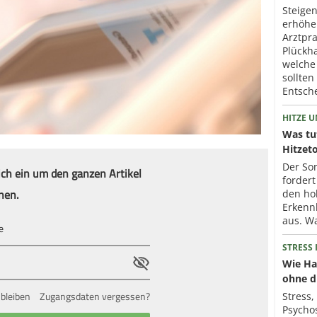
Steige
erhöhe
Arztpr
Plückh
welche
sollten
Entsch
HITZE 
Was tu
Hitzet
Der So
ich ein um den ganzen Artikel
fordert
nen.
den ho
Erkennb
aus. Wa
STRESS
Wie Ha
ohne d
bleiben
Zugangsdaten vergessen?
Stress,
Psycho