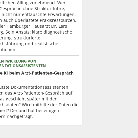
ztlichen Alltag zunehmend. Wer
 Gespräche ohne Struktur führe,
e nicht nur enttäuschte Erwartungen,
n auch überlastete Praxisressourcen,
der Hamburger Hausarzt Dr. Lars
. Sein Ansatz: klare diagnostische
erung, strukturierte
chsführung und realistische
ntionen.
ENTWICKLUNG VON
NTATIONSASSISTENTEN
ie KI beim Arzt-Patienten-Gespräch
tützte Dokumentationsassistenten
en das Arzt-Patienten-Gespräch auf.
as geschieht später mit den
chsdaten? Wird mithilfe der Daten die
niert? Der änd hat bei einigen
ern nachgefragt.