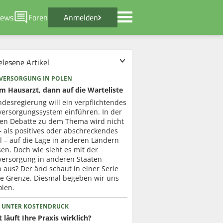
ews
Foren
Anmelden
elesene Artikel
VERSORGUNG IN POLEN
um Hausarzt, dann auf die Warteliste
desregierung will ein verpflichtendes
versorgungssystem einführen. In der
ten Debatte zu dem Thema wird nicht
– als positives oder abschreckendes
l – auf die Lage in anderen Ländern
en. Doch wie sieht es mit der
versorgung in anderen Staaten
h aus? Der änd schaut in einer Serie
ie Grenze. Diesmal begeben wir uns
olen.
 UNTER KOSTENDRUCK
 läuft Ihre Praxis wirklich?