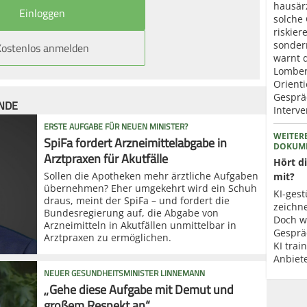
hausär
solche
riskier
Kostenlos anmelden
sonder
warnt 
Lomberg
Orienti
Gesprä
ÜNDE
Interve
ERSTE AUFGABE FÜR NEUEN MINISTER?
WEITER
SpiFa fordert Arzneimittelabgabe in
DOKUME
Arztpraxen für Akutfälle
Hört d
Sollen die Apotheken mehr ärztliche Aufgaben
mit?
übernehmen? Eher umgekehrt wird ein Schuh
KI-ges
draus, meint der SpiFa – und fordert die
zeichn
Bundesregierung auf, die Abgabe von
Doch w
Arzneimitteln in Akutfällen unmittelbar in
Gesprä
Arztpraxen zu ermöglichen.
KI trai
Anbiet
NEUER GESUNDHEITSMINISTER LINNEMANN
„Gehe diese Aufgabe mit Demut und
großem Respekt an“