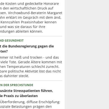
nde Kosten und gedeckelte Honorare
n den wirtschaftlichen Druck auf
axen. Virchowbund-Beraterin Margaret
ahn erklärt im Gespräch mit dem änd,
 Kennzahlen Praxisinhaber kennen
 und was sie daraus für ihre
eidungen ableiten können.
UND GESUNDHEIT
t die Bundesregierung gegen die
oten?
mmer ist heiß und trocken - und das
 viele Tote. Gerade Ältere kommen mit
hen Temperaturen schlecht zurecht.
are politische Aktivität löst das nicht
s dahinter steckt.
 IN DER SPRECHSTUNDE
usärzte Stresspatienten führen,
ie Praxis zu überlasten
 Überforderung, diffuse Erschöpfung:
soziale Belastungen prägen den