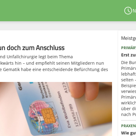
N
Meistg
un doch zum Anschluss
PRIMÄR
Erst z
nd Unfallchirurgie legt beim Thema
Die Bun
ückwärts hin – und empfiehlt seinen Mitgliedern nun
Primär
ie Gematik habe eine entscheidende Befürchtung des
lebhaf
selten 
Beispie
verwies
Primär
wirklic
über d
nach P
PRAXEN
Wie gut