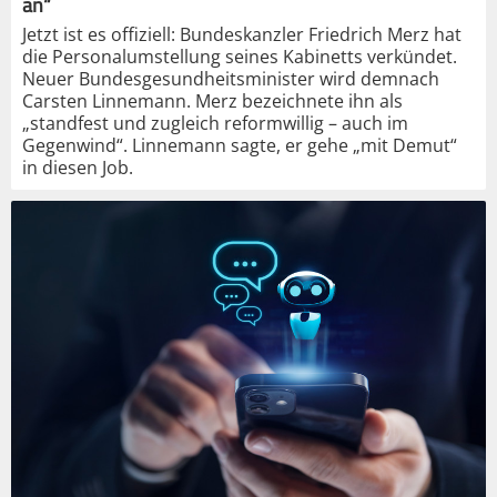
an“
Jetzt ist es offiziell: Bundeskanzler Friedrich Merz hat
die Personalumstellung seines Kabinetts verkündet.
Neuer Bundesgesundheitsminister wird demnach
Carsten Linnemann. Merz bezeichnete ihn als
„standfest und zugleich reformwillig – auch im
Gegenwind“. Linnemann sagte, er gehe „mit Demut“
in diesen Job.