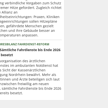
ung verbindliche Vorgaben zum Schutz
remer Hitze gefordert. Zugleich richtet
e Allianz an
heitseinrichtungen: Praxen, Kliniken
egeeinrichtungen sollen Hitzepläne
len, gefährdete Menschen gezielt
chen und ihre Gebäude besser an
emperaturen anpassen.
HRESBILANZ FAHRDIENST-REFORM
Sämtliche Fahrdienste bis Ende 2026
 besetzt
organisation des ärztlichen
enstes im ambulanten Notdienst hat
s Sicht der Kassenärztlichen
igung Nordrhein bewährt. Mehr als
tinnen und Ärzte beteiligen sich laut
nzwischen freiwillig am neuen
, sämtliche Fahrdienste bis Ende 2026
ereits besetzt.