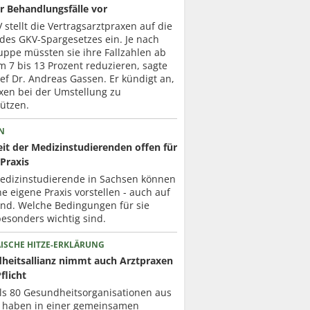
r Behandlungsfälle vor
 stellt die Vertragsarztpraxen auf die
des GKV-Spargesetzes ein. Je nach
uppe müssten sie ihre Fallzahlen ab
 7 bis 13 Prozent reduzieren, sagte
f Dr. Andreas Gassen. Er kündigt an,
xen bei der Umstellung zu
ützen.
N
it der Medizinstudierenden offen für
Praxis
Medizinstudierende in Sachsen können
ne eigene Praxis vorstellen - auch auf
nd. Welche Bedingungen für sie
esonders wichtig sind.
ISCHE HITZE-ERKLÄRUNG
heitsallianz nimmt auch Arztpraxen
Pflicht
ls 80 Gesundheits­organisationen aus
 haben in einer gemeinsamen