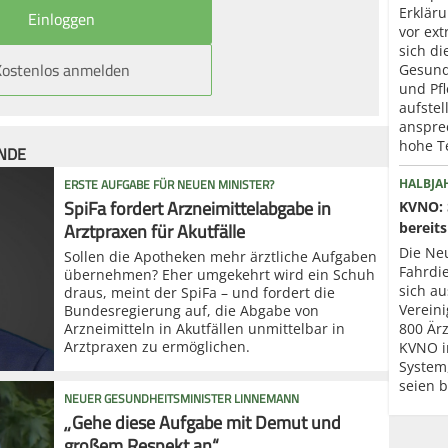
Erklär
vor ext
sich di
Kostenlos anmelden
Gesund
und Pfl
aufstel
anspre
hohe T
ÜNDE
ERSTE AUFGABE FÜR NEUEN MINISTER?
HALBJA
SpiFa fordert Arzneimittelabgabe in
KVNO: 
Arztpraxen für Akutfälle
bereits
Die Neu
Sollen die Apotheken mehr ärztliche Aufgaben
Fahrdi
übernehmen? Eher umgekehrt wird ein Schuh
sich au
draus, meint der SpiFa – und fordert die
Verein
Bundesregierung auf, die Abgabe von
Arzneimitteln in Akutfällen unmittelbar in
800 Ärz
Arztpraxen zu ermöglichen.
KVNO i
System
seien b
NEUER GESUNDHEITSMINISTER LINNEMANN
„Gehe diese Aufgabe mit Demut und
großem Respekt an“