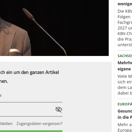
wenige
Die KBV
Folgen 
Fachgr
2027 um
KBV-Che
die Pra
unterst
SACHSE
Mehrhe
eigene 
ich ein um den ganzen Artikel
Viele 
nen.
sich ei
dem La
dabei b
EUROPÄ
Gesund
in die 
bleiben
Zugangsdaten vergessen?
Mehr a
Europa