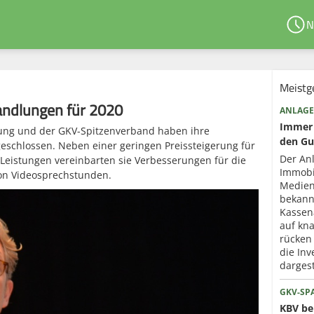
N
Meistg
andlungen für 2020
ANLAGE
Immer 
gung und der GKV-Spitzenverband haben ihre
den Gu
schlossen. Neben einer geringen Preissteigerung für
Der An
Leistungen vereinbarten sie Verbesserungen für die
Immobi
on Videosprechstunden.
Medien
bekann
Kassen
auf kna
rücken
die Inv
dargest
GKV-SP
KBV ber