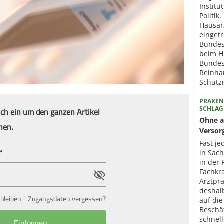
Institu
Politik
Hausär
eingetr
Bundes
beim H
Bundes
Reinhar
Schut
PRAXEN
ich ein um den ganzen Artikel
SCHLAG
Ohne a
nen.
Versor
Fast je
in Sac
in der 
Fachkr
Arztpr
deshal
bleiben
Zugangsdaten vergessen?
auf die
Beschä
schnel