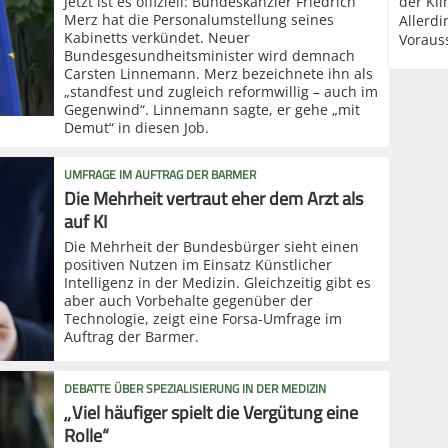
Jetzt ist es offiziell: Bundeskanzler Friedrich
der Kli
Merz hat die Personalumstellung seines
Allerd
Kabinetts verkündet. Neuer
Voraus
Bundesgesundheitsminister wird demnach
Carsten Linnemann. Merz bezeichnete ihn als
„standfest und zugleich reformwillig – auch im
Gegenwind“. Linnemann sagte, er gehe „mit
Demut“ in diesen Job.
UMFRAGE IM AUFTRAG DER BARMER
Die Mehrheit vertraut eher dem Arzt als
auf KI
Die Mehrheit der Bundesbürger sieht einen
positiven Nutzen im Einsatz Künstlicher
Intelligenz in der Medizin. Gleichzeitig gibt es
aber auch Vorbehalte gegenüber der
Technologie, zeigt eine Forsa-Umfrage im
Auftrag der Barmer.
DEBATTE ÜBER SPEZIALISIERUNG IN DER MEDIZIN
„Viel häufiger spielt die Vergütung eine
Rolle“