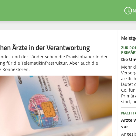
N
Meistg
hen Ärzte in der Verantwortung
ZUR ROL
PRIMÄ
ndes und der Länder sehen die Praxisinhaber in der
Die Un
g für die Telematikinfrastruktur. Aber auch die
Mehr d
ie Konnektoren.
Versorg
ärztli
lautet
Co. für
Primär
sind, b
NACH FA
Ärzte 
vor
Angesi