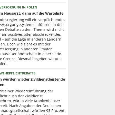
VERSORGUNG IN POLEN
um Hausarzt, dann auf die Warteliste
desregierung will ein verpflichtendes
versorgungssystem einführen. In der
ten Debatte zu dem Thema wird nicht
– als positives oder abschreckendes
l – auf die Lage in anderen Ländern
en. Doch wie sieht es mit der
versorgung in anderen Staaten
h aus? Der änd schaut in einer Serie
ie Grenze. Diesmal begeben wir uns
olen.
 WEHRPFLICHTDEBATTE
en würden wieder Zivildienstleistende
zen
mit einer Wiedereinführung der
icht auch der Zivildienst
kehren, wären viele Krankenhäuser
ereit. Nach Angaben der Deutschen
nhausgesellschaft würden 93 Prozent