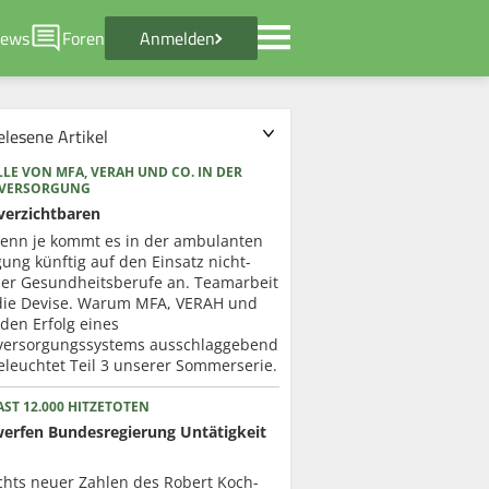
ews
Foren
Anmelden
elesene Artikel
LE VON MFA, VERAH UND CO. IN DER
RVERSORGUNG
verzichtbaren
enn je kommt es in der ambulanten
ung künftig auf den Einsatz nicht-
cher Gesundheitsberufe an. Teamarbeit
 die Devise. Warum MFA, VERAH und
 den Erfolg eines
versorgungssystems ausschlaggebend
eleuchtet Teil 3 unserer Sommerserie.
ST 12.000 HITZETOTEN
werfen Bundesregierung Untätigkeit
chts neuer Zahlen des Robert Koch-