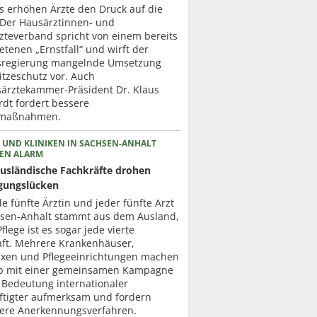
ts erhöhen Ärzte den Druck auf die
. Der Hausärztinnen- und
zteverband spricht von einem bereits
etenen „Ernstfall“ und wirft der
regierung mangelnde Umsetzung
itzeschutz vor. Auch
ärztekammer-Präsident Dr. Klaus
dt fordert bessere
zmaßnahmen.
 UND KLINIKEN IN SACHSEN-ANHALT
EN ALARM
usländische Fachkräfte drohen
gungslücken
de fünfte Ärztin und jeder fünfte Arzt
hsen-Anhalt stammt aus dem Ausland,
Pflege ist es sogar jede vierte
aft. Mehrere Krankenhäuser,
axen und Pflegeeinrichtungen machen
b mit einer gemeinsamen Kampagne
 Bedeutung internationaler
ftigter aufmerksam und fordern
lere Anerkennungsverfahren.