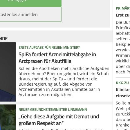
PRIMÄR
Kostenlos anmelden
Erst z
Die Bun
Primär
lebhaf
ÜNDE
selten 
Beispie
ERSTE AUFGABE FÜR NEUEN MINISTER?
verwies
SpiFa fordert Arzneimittelabgabe in
Primär
Arztpraxen für Akutfälle
wirklic
über d
Sollen die Apotheken mehr ärztliche Aufgaben
nach P
übernehmen? Eher umgekehrt wird ein Schuh
draus, meint der SpiFa – und fordert die
DKG ZU
Bundesregierung auf, die Abgabe von
Arzneimitteln in Akutfällen unmittelbar in
Klinik
Arztpraxen zu ermöglichen.
einset
Sollte 
Wehrpfl
NEUER GESUNDHEITSMINISTER LINNEMANN
zurück
„Gehe diese Aufgabe mit Demut und
dazu b
großem Respekt an“
Kranke