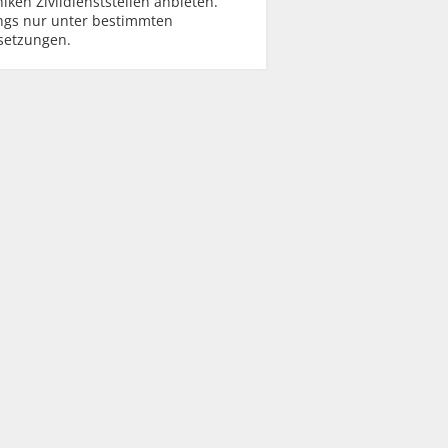
niken Zivildienststellen anbieten.
ings nur unter bestimmten
setzungen.