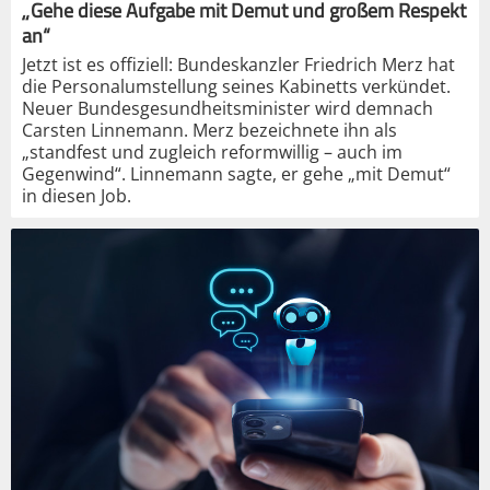
„Gehe diese Aufgabe mit Demut und großem Respekt
an“
Jetzt ist es offiziell: Bundeskanzler Friedrich Merz hat
die Personalumstellung seines Kabinetts verkündet.
Neuer Bundesgesundheitsminister wird demnach
Carsten Linnemann. Merz bezeichnete ihn als
„standfest und zugleich reformwillig – auch im
Gegenwind“. Linnemann sagte, er gehe „mit Demut“
in diesen Job.