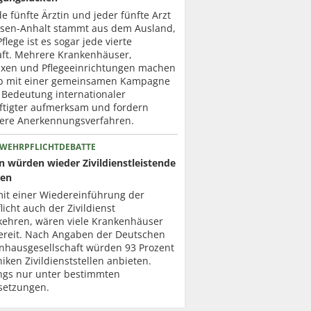
de fünfte Ärztin und jeder fünfte Arzt
hsen-Anhalt stammt aus dem Ausland,
Pflege ist es sogar jede vierte
aft. Mehrere Krankenhäuser,
axen und Pflegeeinrichtungen machen
b mit einer gemeinsamen Kampagne
 Bedeutung internationaler
ftigter aufmerksam und fordern
lere Anerkennungsverfahren.
 WEHRPFLICHTDEBATTE
en würden wieder Zivildienstleistende
zen
mit einer Wiedereinführung der
icht auch der Zivildienst
kehren, wären viele Krankenhäuser
ereit. Nach Angaben der Deutschen
nhausgesellschaft würden 93 Prozent
niken Zivildienststellen anbieten.
ings nur unter bestimmten
setzungen.