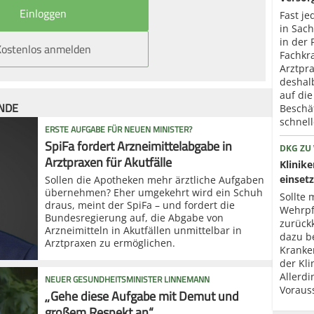
Fast je
in Sac
in der 
Kostenlos anmelden
Fachkr
Arztpr
deshal
auf die
ÜNDE
Beschä
schnel
ERSTE AUFGABE FÜR NEUEN MINISTER?
SpiFa fordert Arzneimittelabgabe in
DKG ZU
Arztpraxen für Akutfälle
Klinik
einset
Sollen die Apotheken mehr ärztliche Aufgaben
übernehmen? Eher umgekehrt wird ein Schuh
Sollte 
draus, meint der SpiFa – und fordert die
Wehrpfl
Bundesregierung auf, die Abgabe von
zurück
Arzneimitteln in Akutfällen unmittelbar in
dazu b
Arztpraxen zu ermöglichen.
Kranke
der Kli
Allerd
NEUER GESUNDHEITSMINISTER LINNEMANN
Voraus
„Gehe diese Aufgabe mit Demut und
großem Respekt an“