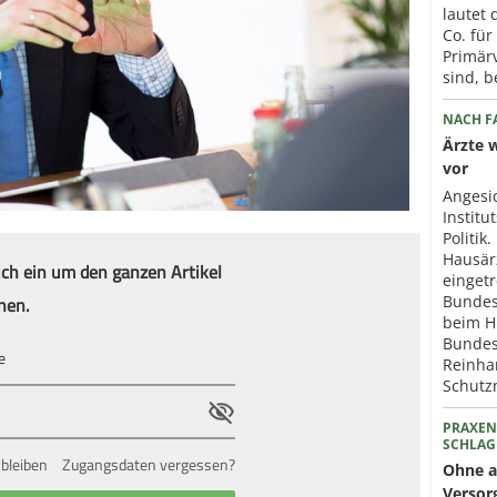
lautet
Co. für
Primär
sind, b
NACH FA
Ärzte 
vor
Angesi
Institu
Politik
Hausär
ich ein um den ganzen Artikel
eingetr
nen.
Bundes
beim H
Bundes
Reinhar
Schut
PRAXEN
SCHLAG
bleiben
Zugangsdaten vergessen?
Ohne a
Versor