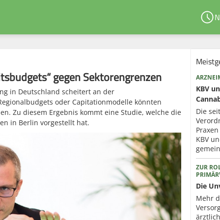
N
Meistg
itsbudgets“ gegen Sektorengrenzen
ARZNEI
KBV un
ng in Deutschland scheitert an der
Cannab
 Regionalbudgets oder Capitationmodelle könnten
Die sei
en. Zu diesem Ergebnis kommt eine Studie, welche die
Verord
in Berlin vorgestellt hat.
Praxen
KBV un
gemein
ZUR ROL
PRIMÄ
Die Un
Mehr d
Versorg
ärztli