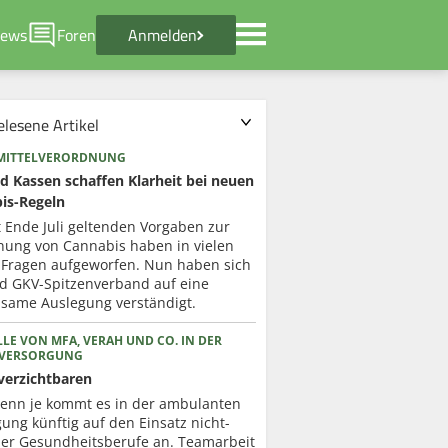
ews
Foren
Anmelden
elesene Artikel
MITTELVERORDNUNG
d Kassen schaffen Klarheit bei neuen
is-Regeln
t Ende Juli geltenden Vorgaben zur
nung von Cannabis haben in vielen
 Fragen aufgeworfen. Nun haben sich
d GKV-Spitzenverband auf eine
same Auslegung verständigt.
LE VON MFA, VERAH UND CO. IN DER
RVERSORGUNG
verzichtbaren
enn je kommt es in der ambulanten
ung künftig auf den Einsatz nicht-
cher Gesundheitsberufe an. Teamarbeit