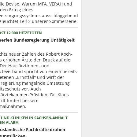
 die Devise. Warum MFA, VERAH und
 den Erfolg eines
versorgungssystems ausschlaggebend
eleuchtet Teil 3 unserer Sommerserie.
ST 12.000 HITZETOTEN
werfen Bundesregierung Untätigkeit
chts neuer Zahlen des Robert Koch-
ts erhöhen Ärzte den Druck auf die
. Der Hausärztinnen- und
zteverband spricht von einem bereits
etenen „Ernstfall“ und wirft der
regierung mangelnde Umsetzung
itzeschutz vor. Auch
ärztekammer-Präsident Dr. Klaus
dt fordert bessere
zmaßnahmen.
 UND KLINIKEN IN SACHSEN-ANHALT
EN ALARM
usländische Fachkräfte drohen
gungslücken