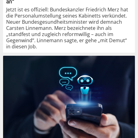
an“
Jetzt ist es offiziell: Bundeskanzler Friedrich Merz hat
die Personalumstellung seines Kabinetts verkündet.
Neuer Bundesgesundheitsminister wird demnach
Carsten Linnemann. Merz bezeichnete ihn als
„standfest und zugleich reformwillig – auch im
Gegenwind“. Linnemann sagte, er gehe „mit Demut“
in diesen Job.