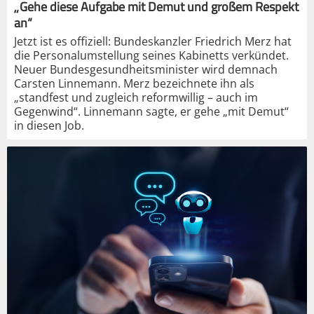
„Gehe diese Aufgabe mit Demut und großem Respekt
an“
Jetzt ist es offiziell: Bundeskanzler Friedrich Merz hat
die Personalumstellung seines Kabinetts verkündet.
Neuer Bundesgesundheitsminister wird demnach
Carsten Linnemann. Merz bezeichnete ihn als
„standfest und zugleich reformwillig – auch im
Gegenwind“. Linnemann sagte, er gehe „mit Demut“
in diesen Job.