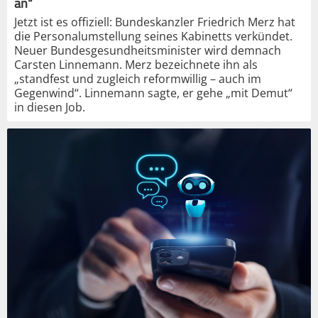
an“
Jetzt ist es offiziell: Bundeskanzler Friedrich Merz hat
die Personalumstellung seines Kabinetts verkündet.
Neuer Bundesgesundheitsminister wird demnach
Carsten Linnemann. Merz bezeichnete ihn als
„standfest und zugleich reformwillig – auch im
Gegenwind“. Linnemann sagte, er gehe „mit Demut“
in diesen Job.