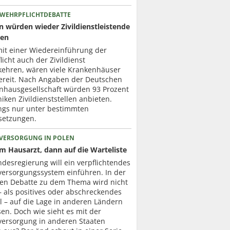
 WEHRPFLICHTDEBATTE
en würden wieder Zivildienstleistende
zen
mit einer Wiedereinführung der
icht auch der Zivildienst
kehren, wären viele Krankenhäuser
ereit. Nach Angaben der Deutschen
nhausgesellschaft würden 93 Prozent
niken Zivildienststellen anbieten.
ings nur unter bestimmten
setzungen.
VERSORGUNG IN POLEN
um Hausarzt, dann auf die Warteliste
desregierung will ein verpflichtendes
versorgungssystem einführen. In der
ten Debatte zu dem Thema wird nicht
– als positives oder abschreckendes
l – auf die Lage in anderen Ländern
en. Doch wie sieht es mit der
versorgung in anderen Staaten