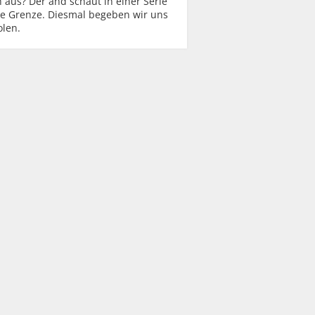
h aus? Der änd schaut in einer Serie
ie Grenze. Diesmal begeben wir uns
olen.