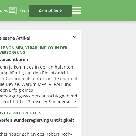
ews
Foren
Anmelden
elesene Artikel
LE VON MFA, VERAH UND CO. IN DER
RVERSORGUNG
verzichtbaren
enn je kommt es in der ambulanten
ung künftig auf den Einsatz nicht-
cher Gesundheitsberufe an. Teamarbeit
 die Devise. Warum MFA, VERAH und
 den Erfolg eines
versorgungssystems ausschlaggebend
eleuchtet Teil 3 unserer Sommerserie.
ST 12.000 HITZETOTEN
werfen Bundesregierung Untätigkeit
chts neuer Zahlen des Robert Koch-