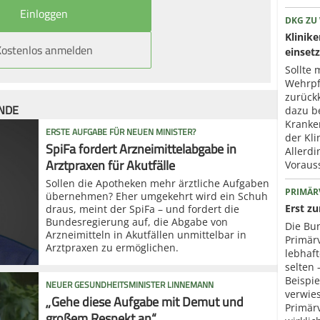
DKG ZU
Klinik
Kostenlos anmelden
einset
Sollte 
Wehrpfl
zurück
ÜNDE
dazu b
Kranke
ERSTE AUFGABE FÜR NEUEN MINISTER?
der Kli
SpiFa fordert Arzneimittelabgabe in
Allerd
Arztpraxen für Akutfälle
Voraus
Sollen die Apotheken mehr ärztliche Aufgaben
PRIMÄR
übernehmen? Eher umgekehrt wird ein Schuh
Erst z
draus, meint der SpiFa – und fordert die
Bundesregierung auf, die Abgabe von
Die Bun
Arzneimitteln in Akutfällen unmittelbar in
Primär
Arztpraxen zu ermöglichen.
lebhaf
selten 
Beispie
NEUER GESUNDHEITSMINISTER LINNEMANN
verwies
„Gehe diese Aufgabe mit Demut und
Primär
großem Respekt an“