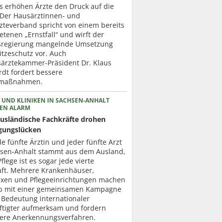
ts erhöhen Ärzte den Druck auf die
. Der Hausärztinnen- und
zteverband spricht von einem bereits
etenen „Ernstfall“ und wirft der
regierung mangelnde Umsetzung
itzeschutz vor. Auch
ärztekammer-Präsident Dr. Klaus
dt fordert bessere
zmaßnahmen.
 UND KLINIKEN IN SACHSEN-ANHALT
EN ALARM
usländische Fachkräfte drohen
gungslücken
de fünfte Ärztin und jeder fünfte Arzt
hsen-Anhalt stammt aus dem Ausland,
Pflege ist es sogar jede vierte
aft. Mehrere Krankenhäuser,
axen und Pflegeeinrichtungen machen
b mit einer gemeinsamen Kampagne
 Bedeutung internationaler
ftigter aufmerksam und fordern
lere Anerkennungsverfahren.