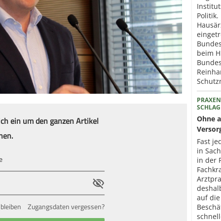
Institu
Politik
Hausär
eingetr
Bundes
beim H
Bundes
Reinhar
Schut
PRAXEN
SCHLAG
ich ein um den ganzen Artikel
Ohne a
Versor
nen.
Fast je
in Sac
in der 
Fachkr
Arztpr
deshal
auf die
bleiben
Zugangsdaten vergessen?
Beschä
schnel