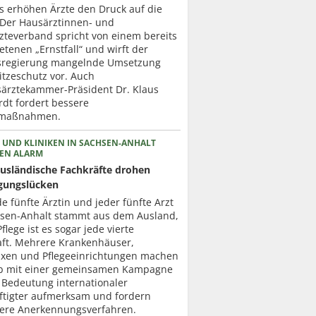
ts erhöhen Ärzte den Druck auf die
. Der Hausärztinnen- und
zteverband spricht von einem bereits
etenen „Ernstfall“ und wirft der
regierung mangelnde Umsetzung
itzeschutz vor. Auch
ärztekammer-Präsident Dr. Klaus
dt fordert bessere
zmaßnahmen.
 UND KLINIKEN IN SACHSEN-ANHALT
EN ALARM
usländische Fachkräfte drohen
gungslücken
de fünfte Ärztin und jeder fünfte Arzt
hsen-Anhalt stammt aus dem Ausland,
Pflege ist es sogar jede vierte
aft. Mehrere Krankenhäuser,
axen und Pflegeeinrichtungen machen
b mit einer gemeinsamen Kampagne
 Bedeutung internationaler
ftigter aufmerksam und fordern
lere Anerkennungsverfahren.