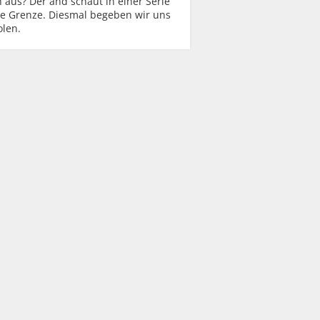
h aus? Der änd schaut in einer Serie
ie Grenze. Diesmal begeben wir uns
olen.