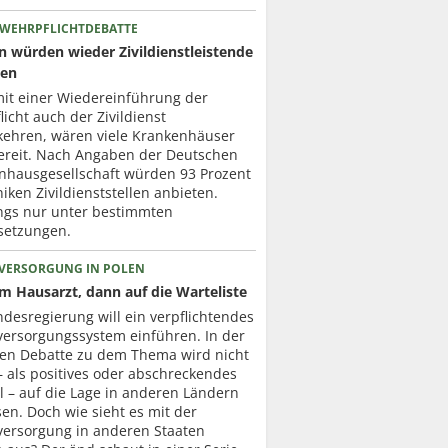
 WEHRPFLICHTDEBATTE
en würden wieder Zivildienstleistende
zen
mit einer Wiedereinführung der
icht auch der Zivildienst
kehren, wären viele Krankenhäuser
ereit. Nach Angaben der Deutschen
nhausgesellschaft würden 93 Prozent
niken Zivildienststellen anbieten.
ings nur unter bestimmten
setzungen.
VERSORGUNG IN POLEN
um Hausarzt, dann auf die Warteliste
desregierung will ein verpflichtendes
versorgungssystem einführen. In der
ten Debatte zu dem Thema wird nicht
– als positives oder abschreckendes
l – auf die Lage in anderen Ländern
en. Doch wie sieht es mit der
versorgung in anderen Staaten