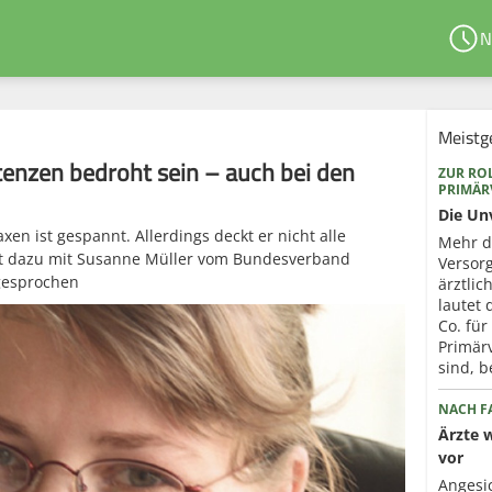
N
Meistg
enzen bedroht sein – auch bei den
ZUR ROL
PRIMÄ
Die Un
en ist gespannt. Allerdings deckt er nicht alle
Mehr d
t dazu mit Susanne Müller vom Bundesverband
Versorg
gesprochen
ärztli
lautet
Co. für
Primär
sind, b
NACH FA
Ärzte 
vor
Angesi