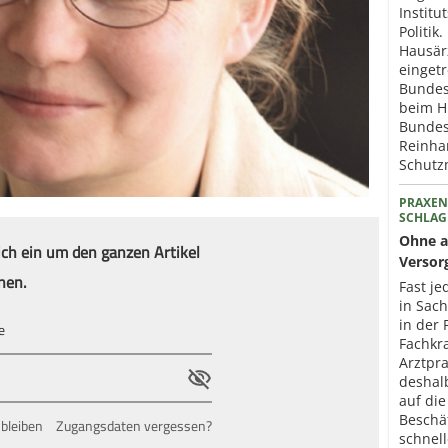
Institu
Politik
Hausär
eingetr
Bundes
beim H
Bundes
Reinhar
Schut
PRAXEN
SCHLAG
Ohne a
ich ein um den ganzen Artikel
Versor
nen.
Fast je
in Sac
in der 
Fachkr
Arztpr
deshal
auf die
Beschä
bleiben
Zugangsdaten vergessen?
schnel