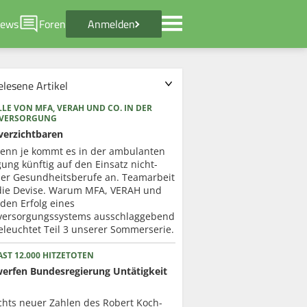
ews
Foren
Anmelden
elesene Artikel
LE VON MFA, VERAH UND CO. IN DER
RVERSORGUNG
verzichtbaren
enn je kommt es in der ambulanten
ung künftig auf den Einsatz nicht-
cher Gesundheitsberufe an. Teamarbeit
 die Devise. Warum MFA, VERAH und
 den Erfolg eines
versorgungssystems ausschlaggebend
eleuchtet Teil 3 unserer Sommerserie.
ST 12.000 HITZETOTEN
werfen Bundesregierung Untätigkeit
chts neuer Zahlen des Robert Koch-