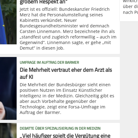
großem Respekt an“
wirklic
über d
Jetzt ist es offiziell: Bundeskanzler Friedrich
nach P
Merz hat die Personalumstellung seines
Kabinetts verkündet. Neuer
Bundesgesundheitsminister wird demnach
Carsten Linnemann. Merz bezeichnete ihn als
„standfest und zugleich reformwillig – auch im
Gegenwind“. Linnemann sagte, er gehe „mit
Demut“ in diesen Job.
UMFRAGE IM AUFTRAG DER BARMER
Die Mehrheit vertraut eher dem Arzt als
auf KI
Die Mehrheit der Bundesbürger sieht einen
positiven Nutzen im Einsatz Künstlicher
Intelligenz in der Medizin. Gleichzeitig gibt es
aber auch Vorbehalte gegenüber der
Technologie, zeigt eine Forsa-Umfrage im
Auftrag der Barmer.
DEBATTE ÜBER SPEZIALISIERUNG IN DER MEDIZIN
„Viel häufiger spielt die Vergütung eine