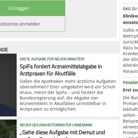
DKG ZU
Klinik
Kostenlos anmelden
einset
Sollte 
Wehrpfl
zurück
dazu b
ÜNDE
Kranke
ERSTE AUFGABE FÜR NEUEN MINISTER?
der Kli
SpiFa fordert Arzneimittelabgabe in
Allerd
Voraus
Arztpraxen für Akutfälle
Sollen die Apotheken mehr ärztliche Aufgaben
PRIMÄR
übernehmen? Eher umgekehrt wird ein Schuh
Erst z
draus, meint der SpiFa – und fordert die
Die Bun
Bundesregierung auf, die Abgabe von
Arzneimitteln in Akutfällen unmittelbar in
Primär
Arztpraxen zu ermöglichen.
lebhaf
selten 
Beispie
NEUER GESUNDHEITSMINISTER LINNEMANN
verwies
„Gehe diese Aufgabe mit Demut und
Primär