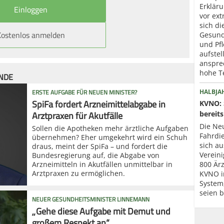
Erklär
vor ext
sich di
Kostenlos anmelden
Gesund
und Pfl
aufstel
anspre
hohe T
ÜNDE
ERSTE AUFGABE FÜR NEUEN MINISTER?
HALBJA
SpiFa fordert Arzneimittelabgabe in
KVNO: 
Arztpraxen für Akutfälle
bereits
Die Neu
Sollen die Apotheken mehr ärztliche Aufgaben
Fahrdi
übernehmen? Eher umgekehrt wird ein Schuh
sich au
draus, meint der SpiFa – und fordert die
Verein
Bundesregierung auf, die Abgabe von
Arzneimitteln in Akutfällen unmittelbar in
800 Ärz
Arztpraxen zu ermöglichen.
KVNO i
System
seien b
NEUER GESUNDHEITSMINISTER LINNEMANN
„Gehe diese Aufgabe mit Demut und
großem Respekt an“