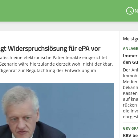
N
Meistg
ägt Widerspruchslösung für ePA vor
ANLAGE
Immer 
isch eine elektronische Patientenakte eingerichtet –
den Gu
 Szenario wäre hierzulande derzeit wohl nicht denkbar.
Der An
digenrat zur Begutachtung der Entwicklung im
Immobi
Medien
bekann
Kassen
auf kna
rücken
die Inv
dargest
GKV-SP
KBV ber