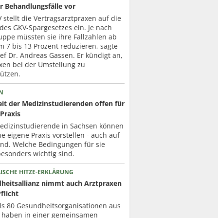
r Behandlungsfälle vor
 stellt die Vertragsarztpraxen auf die
des GKV-Spargesetzes ein. Je nach
uppe müssten sie ihre Fallzahlen ab
 7 bis 13 Prozent reduzieren, sagte
f Dr. Andreas Gassen. Er kündigt an,
xen bei der Umstellung zu
ützen.
N
it der Medizinstudierenden offen für
Praxis
Medizinstudierende in Sachsen können
ne eigene Praxis vorstellen - auch auf
nd. Welche Bedingungen für sie
esonders wichtig sind.
ISCHE HITZE-ERKLÄRUNG
heitsallianz nimmt auch Arztpraxen
Pflicht
ls 80 Gesundheits­organisationen aus
 haben in einer gemeinsamen