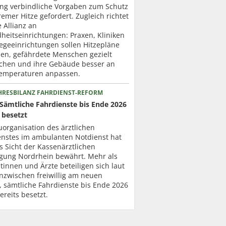
ung verbindliche Vorgaben zum Schutz
remer Hitze gefordert. Zugleich richtet
e Allianz an
heitseinrichtungen: Praxen, Kliniken
egeeinrichtungen sollen Hitzepläne
len, gefährdete Menschen gezielt
chen und ihre Gebäude besser an
emperaturen anpassen.
HRESBILANZ FAHRDIENST-REFORM
Sämtliche Fahrdienste bis Ende 2026
 besetzt
organisation des ärztlichen
enstes im ambulanten Notdienst hat
s Sicht der Kassenärztlichen
igung Nordrhein bewährt. Mehr als
tinnen und Ärzte beteiligen sich laut
nzwischen freiwillig am neuen
, sämtliche Fahrdienste bis Ende 2026
ereits besetzt.