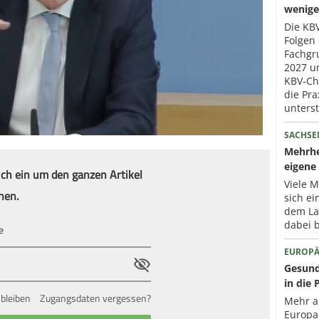
wenige
Die KBV
Folgen 
Fachgr
2027 um
KBV-Che
die Pra
unterst
SACHSE
Mehrhe
eigene 
ich ein um den ganzen Artikel
Viele 
nen.
sich ei
dem La
dabei b
EUROPÄ
Gesund
in die 
bleiben
Zugangsdaten vergessen?
Mehr a
Europa