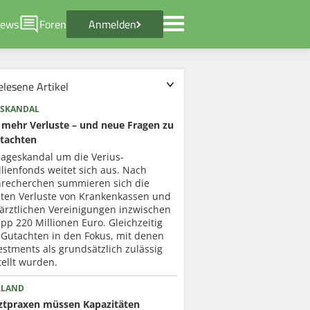
ews
Foren
Anmelden
elesene Artikel
SKANDAL
mehr Verluste – und neue Fragen zu
tachten
lageskandal um die Verius-
lienfonds weitet sich aus. Nach
recherchen summieren sich die
ten Verluste von Krankenkassen und
ärztlichen Vereinigungen inzwischen
pp 220 Millionen Euro. Gleichzeitig
 Gutachten in den Fokus, mit denen
estments als grundsätzlich zulässig
ellt wurden.
RLAND
ztpraxen müssen Kapazitäten