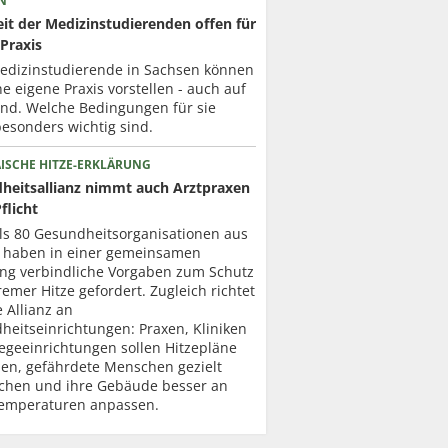
N
it der Medizinstudierenden offen für
Praxis
Medizinstudierende in Sachsen können
ne eigene Praxis vorstellen - auch auf
nd. Welche Bedingungen für sie
esonders wichtig sind.
ISCHE HITZE-ERKLÄRUNG
heitsallianz nimmt auch Arztpraxen
Pflicht
ls 80 Gesundheits­organisationen aus
 haben in einer gemeinsamen
ung verbindliche Vorgaben zum Schutz
remer Hitze gefordert. Zugleich richtet
e Allianz an
heitseinrichtungen: Praxen, Kliniken
egeeinrichtungen sollen Hitzepläne
len, gefährdete Menschen gezielt
chen und ihre Gebäude besser an
emperaturen anpassen.