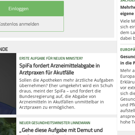
SACHSE
Mehrhe
eigene 
Viele 
Kostenlos anmelden
sich ei
dem La
dabei b
ÜNDE
EUROPÄ
Gesund
ERSTE AUFGABE FÜR NEUEN MINISTER?
in die 
SpiFa fordert Arzneimittelabgabe in
Arztpraxen für Akutfälle
Mehr a
Europa
Sollen die Apotheken mehr ärztliche Aufgaben
Erklär
übernehmen? Eher umgekehrt wird ein Schuh
vor ext
draus, meint der SpiFa – und fordert die
sich di
Bundesregierung auf, die Abgabe von
Gesund
Arzneimitteln in Akutfällen unmittelbar in
und Pfl
Arztpraxen zu ermöglichen.
aufstel
anspre
hohe T
NEUER GESUNDHEITSMINISTER LINNEMANN
„Gehe diese Aufgabe mit Demut und