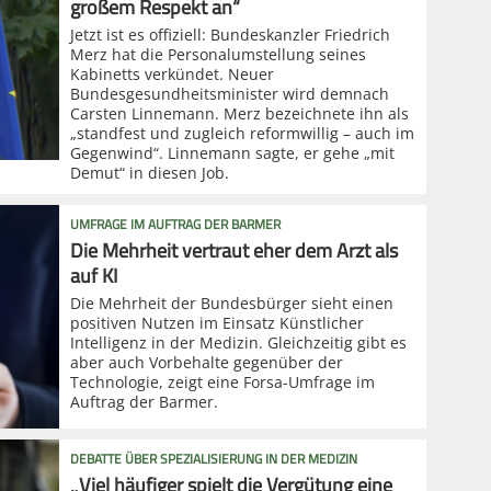
großem Respekt an“
Jetzt ist es offiziell: Bundeskanzler Friedrich
Merz hat die Personalumstellung seines
Kabinetts verkündet. Neuer
Bundesgesundheitsminister wird demnach
Carsten Linnemann. Merz bezeichnete ihn als
„standfest und zugleich reformwillig – auch im
Gegenwind“. Linnemann sagte, er gehe „mit
Demut“ in diesen Job.
UMFRAGE IM AUFTRAG DER BARMER
Die Mehrheit vertraut eher dem Arzt als
auf KI
Die Mehrheit der Bundesbürger sieht einen
positiven Nutzen im Einsatz Künstlicher
Intelligenz in der Medizin. Gleichzeitig gibt es
aber auch Vorbehalte gegenüber der
Technologie, zeigt eine Forsa-Umfrage im
Auftrag der Barmer.
DEBATTE ÜBER SPEZIALISIERUNG IN DER MEDIZIN
„Viel häufiger spielt die Vergütung eine