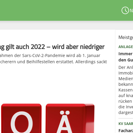
N
Meistg
gilt auch 2022 – wird aber niedriger
ANLAGE
Immer 
hmen der Sars-CoV-2-Pandemie wird ab 1. Januar
den Gu
cherern und Beihilfestellen erstattet. Allerdings sackt
Der An
Immobi
Medien
bekann
Kassen
auf kna
rücken
die Inv
dargest
KV SAA
Fachar