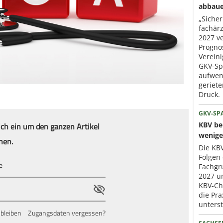
abbau
„Sicher
fachär
2027 ve
Progno
Verein
GKV-Sp
aufwen
geriet
Druck.
GKV-SP
ich ein um den ganzen Artikel
KBV ber
wenige
nen.
Die KBV
Folgen 
Fachgr
2027 um
KBV-Che
die Pra
unterst
bleiben
Zugangsdaten vergessen?