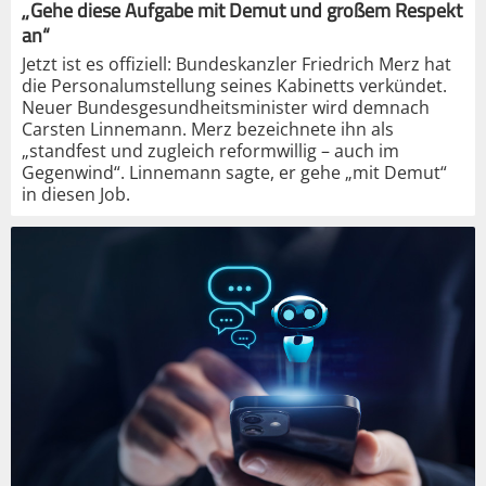
„Gehe diese Aufgabe mit Demut und großem Respekt
an“
Jetzt ist es offiziell: Bundeskanzler Friedrich Merz hat
die Personalumstellung seines Kabinetts verkündet.
Neuer Bundesgesundheitsminister wird demnach
Carsten Linnemann. Merz bezeichnete ihn als
„standfest und zugleich reformwillig – auch im
Gegenwind“. Linnemann sagte, er gehe „mit Demut“
in diesen Job.