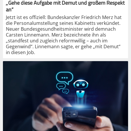
„Gehe diese Aufgabe mit Demut und großem Respekt
an“
Jetzt ist es offiziell: Bundeskanzler Friedrich Merz hat
die Personalumstellung seines Kabinetts verkündet.
Neuer Bundesgesundheitsminister wird demnach
Carsten Linnemann. Merz bezeichnete ihn als
„standfest und zugleich reformwillig – auch im
Gegenwind“. Linnemann sagte, er gehe „mit Demut“
in diesen Job.