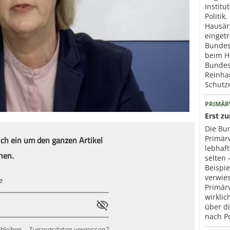
Institu
Politik
Hausär
eingetr
Bundes
beim H
Bundes
Reinhar
Schut
PRIMÄR
Erst z
Die Bun
ich ein um den ganzen Artikel
Primär
lebhaf
nen.
selten 
Beispie
verwies
Primär
wirklic
über d
nach P
bleiben
Zugangsdaten vergessen?