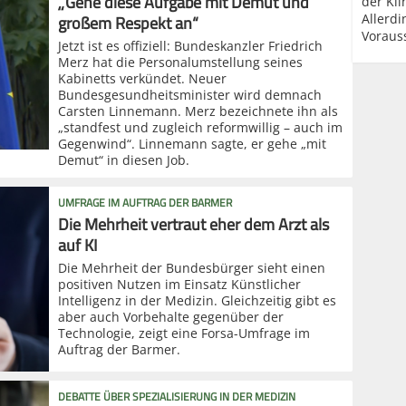
„Gehe diese Aufgabe mit Demut und
der Kli
großem Respekt an“
Allerd
Voraus
Jetzt ist es offiziell: Bundeskanzler Friedrich
Merz hat die Personalumstellung seines
Kabinetts verkündet. Neuer
Bundesgesundheitsminister wird demnach
Carsten Linnemann. Merz bezeichnete ihn als
„standfest und zugleich reformwillig – auch im
Gegenwind“. Linnemann sagte, er gehe „mit
Demut“ in diesen Job.
UMFRAGE IM AUFTRAG DER BARMER
Die Mehrheit vertraut eher dem Arzt als
auf KI
Die Mehrheit der Bundesbürger sieht einen
positiven Nutzen im Einsatz Künstlicher
Intelligenz in der Medizin. Gleichzeitig gibt es
aber auch Vorbehalte gegenüber der
Technologie, zeigt eine Forsa-Umfrage im
Auftrag der Barmer.
DEBATTE ÜBER SPEZIALISIERUNG IN DER MEDIZIN