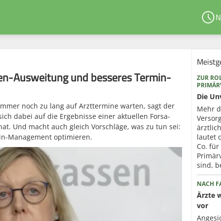
N
Meistg
en-Ausweitung und besseres Termin-
ZUR ROL
PRIMÄ
Die Un
 immer noch zu lang auf Arzttermine warten, sagt der
Mehr d
sich dabei auf die Ergebnisse einer aktuellen Forsa-
Versorg
hat. Und macht auch gleich Vorschläge, was zu tun sei:
ärztli
in-Management optimieren.
lautet
Co. für
Primär
sind, b
NACH FA
Ärzte 
vor
Angesi