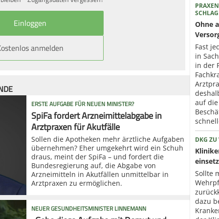
PRAXEN
SCHLAG
Ohne a
Versor
Kostenlos anmelden
Fast je
in Sac
in der 
Fachkr
Arztpr
ÜNDE
deshal
auf die
ERSTE AUFGABE FÜR NEUEN MINISTER?
Beschä
SpiFa fordert Arzneimittelabgabe in
schnel
Arztpraxen für Akutfälle
Sollen die Apotheken mehr ärztliche Aufgaben
DKG ZU
übernehmen? Eher umgekehrt wird ein Schuh
Klinik
draus, meint der SpiFa – und fordert die
einset
Bundesregierung auf, die Abgabe von
Sollte 
Arzneimitteln in Akutfällen unmittelbar in
Wehrpfl
Arztpraxen zu ermöglichen.
zurück
dazu b
NEUER GESUNDHEITSMINISTER LINNEMANN
Kranke