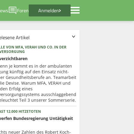
ews
Foren
Anmelden
elesene Artikel
LE VON MFA, VERAH UND CO. IN DER
RVERSORGUNG
verzichtbaren
enn je kommt es in der ambulanten
ung künftig auf den Einsatz nicht-
cher Gesundheitsberufe an. Teamarbeit
 die Devise. Warum MFA, VERAH und
 den Erfolg eines
versorgungssystems ausschlaggebend
eleuchtet Teil 3 unserer Sommerserie.
ST 12.000 HITZETOTEN
werfen Bundesregierung Untätigkeit
chts neuer Zahlen des Robert Koch-