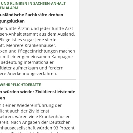
 UND KLINIKEN IN SACHSEN-ANHALT
EN ALARM
usländische Fachkräfte drohen
gungslücken
de fünfte Ärztin und jeder fünfte Arzt
hsen-Anhalt stammt aus dem Ausland,
Pflege ist es sogar jede vierte
aft. Mehrere Krankenhäuser,
axen und Pflegeeinrichtungen machen
b mit einer gemeinsamen Kampagne
 Bedeutung internationaler
ftigter aufmerksam und fordern
lere Anerkennungsverfahren.
 WEHRPFLICHTDEBATTE
en würden wieder Zivildienstleistende
zen
mit einer Wiedereinführung der
icht auch der Zivildienst
kehren, wären viele Krankenhäuser
ereit. Nach Angaben der Deutschen
nhausgesellschaft würden 93 Prozent