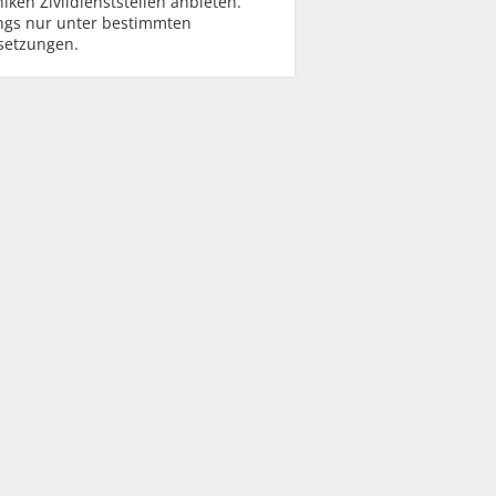
niken Zivildienststellen anbieten.
ings nur unter bestimmten
setzungen.