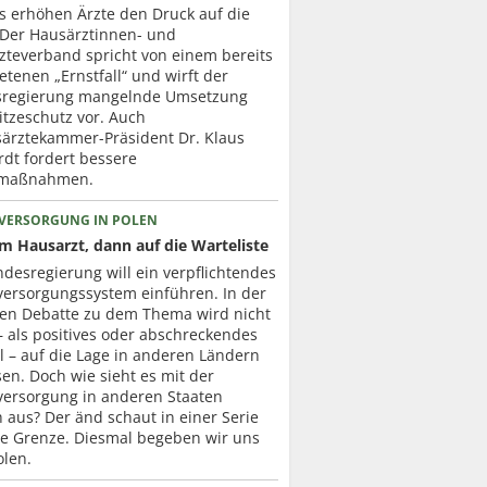
ts erhöhen Ärzte den Druck auf die
. Der Hausärztinnen- und
zteverband spricht von einem bereits
etenen „Ernstfall“ und wirft der
regierung mangelnde Umsetzung
itzeschutz vor. Auch
ärztekammer-Präsident Dr. Klaus
dt fordert bessere
zmaßnahmen.
VERSORGUNG IN POLEN
um Hausarzt, dann auf die Warteliste
desregierung will ein verpflichtendes
versorgungssystem einführen. In der
ten Debatte zu dem Thema wird nicht
– als positives oder abschreckendes
l – auf die Lage in anderen Ländern
en. Doch wie sieht es mit der
versorgung in anderen Staaten
h aus? Der änd schaut in einer Serie
ie Grenze. Diesmal begeben wir uns
olen.