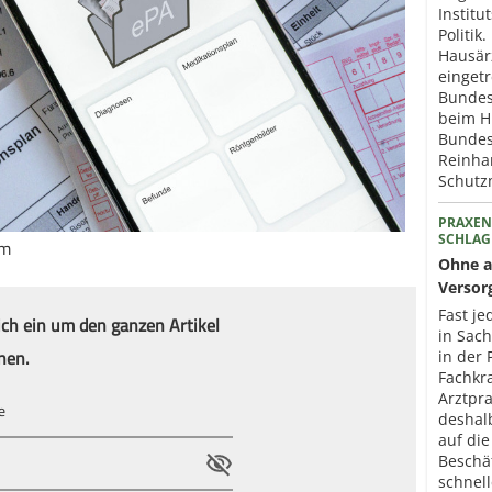
Institu
Politik
Hausär
eingetr
Bundes
beim H
Bundes
Reinhar
Schut
PRAXEN
SCHLAG
om
Ohne a
Versor
Fast je
ich ein um den ganzen Artikel
in Sac
nen.
in der 
Fachkr
Arztpr
deshal
auf die
Beschä
schnel