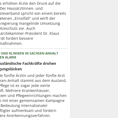
ts erhöhen Ärzte den Druck auf die
. Der Hausärztinnen- und
zteverband spricht von einem bereits
etenen „Ernstfall“ und wirft der
regierung mangelnde Umsetzung
itzeschutz vor. Auch
ärztekammer-Präsident Dr. Klaus
dt fordert bessere
zmaßnahmen.
 UND KLINIKEN IN SACHSEN-ANHALT
EN ALARM
usländische Fachkräfte drohen
gungslücken
de fünfte Ärztin und jeder fünfte Arzt
hsen-Anhalt stammt aus dem Ausland,
Pflege ist es sogar jede vierte
aft. Mehrere Krankenhäuser,
axen und Pflegeeinrichtungen machen
b mit einer gemeinsamen Kampagne
 Bedeutung internationaler
ftigter aufmerksam und fordern
lere Anerkennungsverfahren.