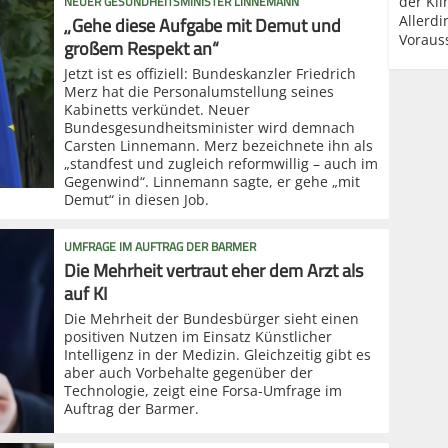
NEUER GESUNDHEITSMINISTER LINNEMANN
der Kli
„Gehe diese Aufgabe mit Demut und
Allerd
Voraus
großem Respekt an“
Jetzt ist es offiziell: Bundeskanzler Friedrich
Merz hat die Personalumstellung seines
Kabinetts verkündet. Neuer
Bundesgesundheitsminister wird demnach
Carsten Linnemann. Merz bezeichnete ihn als
„standfest und zugleich reformwillig – auch im
Gegenwind“. Linnemann sagte, er gehe „mit
Demut“ in diesen Job.
UMFRAGE IM AUFTRAG DER BARMER
Die Mehrheit vertraut eher dem Arzt als
auf KI
Die Mehrheit der Bundesbürger sieht einen
positiven Nutzen im Einsatz Künstlicher
Intelligenz in der Medizin. Gleichzeitig gibt es
aber auch Vorbehalte gegenüber der
Technologie, zeigt eine Forsa-Umfrage im
Auftrag der Barmer.