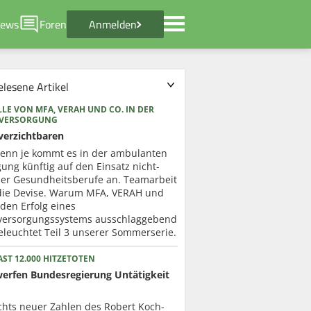
ews
Foren
Anmelden
elesene Artikel
LE VON MFA, VERAH UND CO. IN DER
RVERSORGUNG
verzichtbaren
enn je kommt es in der ambulanten
ung künftig auf den Einsatz nicht-
cher Gesundheitsberufe an. Teamarbeit
 die Devise. Warum MFA, VERAH und
 den Erfolg eines
versorgungssystems ausschlaggebend
eleuchtet Teil 3 unserer Sommerserie.
ST 12.000 HITZETOTEN
werfen Bundesregierung Untätigkeit
chts neuer Zahlen des Robert Koch-