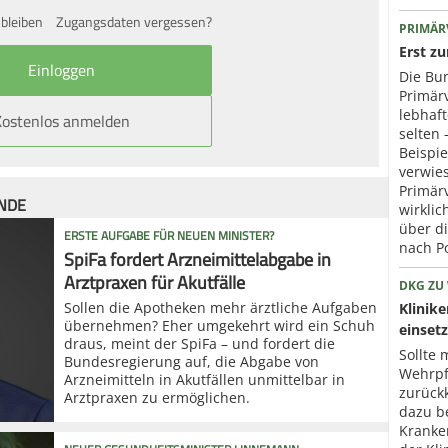
bleiben
Zugangsdaten vergessen?
PRIMÄR
Erst z
Die Bun
Primär
lebhaf
Kostenlos anmelden
selten 
Beispie
verwies
Primär
ÜNDE
wirklic
über d
ERSTE AUFGABE FÜR NEUEN MINISTER?
nach P
SpiFa fordert Arzneimittelabgabe in
Arztpraxen für Akutfälle
DKG ZU
Sollen die Apotheken mehr ärztliche Aufgaben
Klinik
übernehmen? Eher umgekehrt wird ein Schuh
einset
draus, meint der SpiFa – und fordert die
Sollte 
Bundesregierung auf, die Abgabe von
Wehrpfl
Arzneimitteln in Akutfällen unmittelbar in
zurück
Arztpraxen zu ermöglichen.
dazu b
Kranke