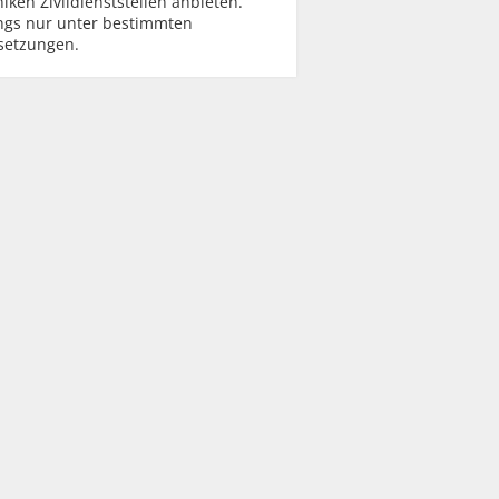
niken Zivildienststellen anbieten.
ings nur unter bestimmten
setzungen.