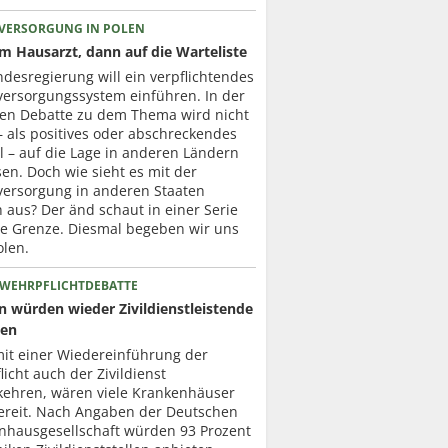
VERSORGUNG IN POLEN
um Hausarzt, dann auf die Warteliste
desregierung will ein verpflichtendes
versorgungssystem einführen. In der
ten Debatte zu dem Thema wird nicht
– als positives oder abschreckendes
l – auf die Lage in anderen Ländern
en. Doch wie sieht es mit der
versorgung in anderen Staaten
h aus? Der änd schaut in einer Serie
ie Grenze. Diesmal begeben wir uns
olen.
 WEHRPFLICHTDEBATTE
en würden wieder Zivildienstleistende
zen
mit einer Wiedereinführung der
icht auch der Zivildienst
kehren, wären viele Krankenhäuser
ereit. Nach Angaben der Deutschen
nhausgesellschaft würden 93 Prozent