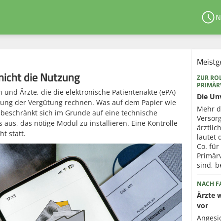
N
Meistg
nicht die Nutzung
ZUR ROL
PRIMÄ
n und Ärzte, die die elektronische Patientenakte (ePA)
Die Un
zung der Vergütung rechnen. Was auf dem Papier wie
Mehr d
t, beschränkt sich im Grunde auf eine technische
Versorg
s aus, das nötige Modul zu installieren. Eine Kontrolle
ärztli
t statt.
lautet
Co. für
Primär
sind, b
NACH FA
Ärzte 
vor
Angesi