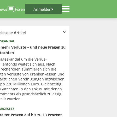
ews
Foren
Anmelden
elesene Artikel
SKANDAL
mehr Verluste – und neue Fragen zu
tachten
lageskandal um die Verius-
lienfonds weitet sich aus. Nach
recherchen summieren sich die
ten Verluste von Krankenkassen und
ärztlichen Vereinigungen inzwischen
pp 220 Millionen Euro. Gleichzeitig
 Gutachten in den Fokus, mit denen
estments als grundsätzlich zulässig
ellt wurden.
ARGESETZ
eitet Praxen auf bis zu 13 Prozent