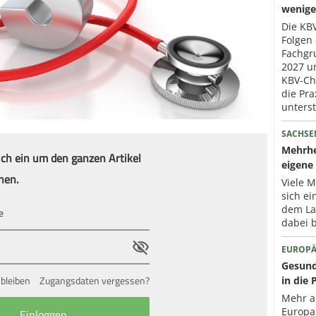
wenige
Die KBV
Folgen 
Fachgr
2027 um
KBV-Che
die Pra
unterst
SACHSE
Mehrhe
ich ein um den ganzen Artikel
eigene 
nen.
Viele 
sich ei
dem La
dabei b
EUROPÄ
Gesund
bleiben
Zugangsdaten vergessen?
in die 
Mehr a
Europa