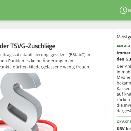
N
Meistg
 der TSVG-Zuschläge
ANLAGE
Immer 
eitragssatzstabilisierungsgesetzes (BStabG) im
den Gu
lchen Punkten es keine Änderungen am
Der An
Punkte dürften Niedergelassene wenig freuen.
Immobi
Medien
bekann
Kassen
auf kna
rücken
die Inv
dargest
GKV-SP
KBV ber