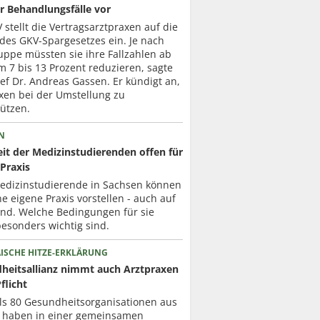
r Behandlungsfälle vor
 stellt die Vertragsarztpraxen auf die
des GKV-Spargesetzes ein. Je nach
uppe müssten sie ihre Fallzahlen ab
 7 bis 13 Prozent reduzieren, sagte
f Dr. Andreas Gassen. Er kündigt an,
xen bei der Umstellung zu
ützen.
N
it der Medizinstudierenden offen für
Praxis
Medizinstudierende in Sachsen können
ne eigene Praxis vorstellen - auch auf
nd. Welche Bedingungen für sie
esonders wichtig sind.
ISCHE HITZE-ERKLÄRUNG
heitsallianz nimmt auch Arztpraxen
Pflicht
ls 80 Gesundheits­organisationen aus
 haben in einer gemeinsamen