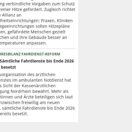
ung verbindliche Vorgaben zum Schutz
remer Hitze gefordert. Zugleich richtet
e Allianz an
heitseinrichtungen: Praxen, Kliniken
egeeinrichtungen sollen Hitzepläne
len, gefährdete Menschen gezielt
chen und ihre Gebäude besser an
emperaturen anpassen.
HRESBILANZ FAHRDIENST-REFORM
Sämtliche Fahrdienste bis Ende 2026
 besetzt
organisation des ärztlichen
enstes im ambulanten Notdienst hat
s Sicht der Kassenärztlichen
igung Nordrhein bewährt. Mehr als
tinnen und Ärzte beteiligen sich laut
nzwischen freiwillig am neuen
, sämtliche Fahrdienste bis Ende 2026
ereits besetzt.