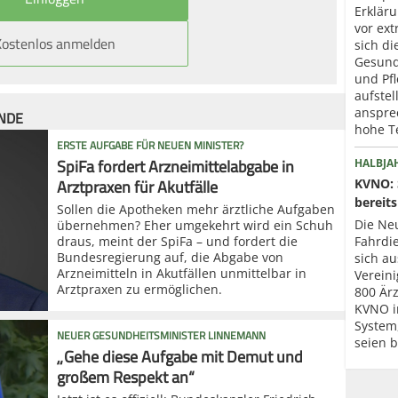
Erklär
vor ext
Kostenlos anmelden
sich di
Gesund
und Pfl
aufstel
anspre
ÜNDE
hohe T
ERSTE AUFGABE FÜR NEUEN MINISTER?
SpiFa fordert Arzneimittelabgabe in
HALBJA
Arztpraxen für Akutfälle
KVNO: 
bereits
Sollen die Apotheken mehr ärztliche Aufgaben
Die Neu
übernehmen? Eher umgekehrt wird ein Schuh
draus, meint der SpiFa – und fordert die
Fahrdi
Bundesregierung auf, die Abgabe von
sich au
Arzneimitteln in Akutfällen unmittelbar in
Verein
Arztpraxen zu ermöglichen.
800 Ärz
KVNO i
System
NEUER GESUNDHEITSMINISTER LINNEMANN
seien b
„Gehe diese Aufgabe mit Demut und
großem Respekt an“