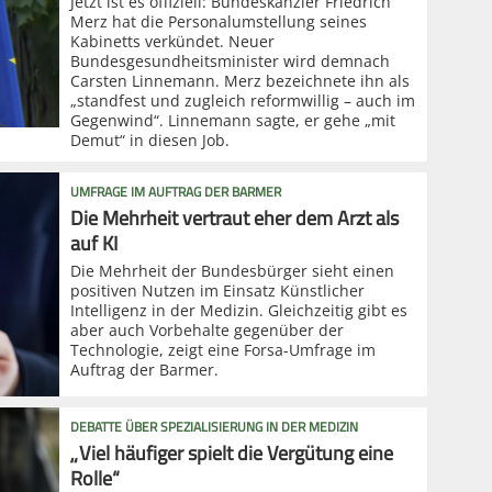
Jetzt ist es offiziell: Bundeskanzler Friedrich
Merz hat die Personalumstellung seines
Kabinetts verkündet. Neuer
Bundesgesundheitsminister wird demnach
Carsten Linnemann. Merz bezeichnete ihn als
„standfest und zugleich reformwillig – auch im
Gegenwind“. Linnemann sagte, er gehe „mit
Demut“ in diesen Job.
UMFRAGE IM AUFTRAG DER BARMER
Die Mehrheit vertraut eher dem Arzt als
auf KI
Die Mehrheit der Bundesbürger sieht einen
positiven Nutzen im Einsatz Künstlicher
Intelligenz in der Medizin. Gleichzeitig gibt es
aber auch Vorbehalte gegenüber der
Technologie, zeigt eine Forsa-Umfrage im
Auftrag der Barmer.
DEBATTE ÜBER SPEZIALISIERUNG IN DER MEDIZIN
„Viel häufiger spielt die Vergütung eine
Rolle“