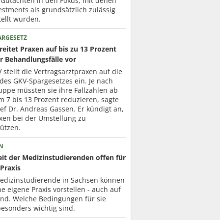
 Gutachten in den Fokus, mit denen
estments als grundsätzlich zulässig
ellt wurden.
ARGESETZ
eitet Praxen auf bis zu 13 Prozent
r Behandlungsfälle vor
 stellt die Vertragsarztpraxen auf die
des GKV-Spargesetzes ein. Je nach
uppe müssten sie ihre Fallzahlen ab
 7 bis 13 Prozent reduzieren, sagte
f Dr. Andreas Gassen. Er kündigt an,
xen bei der Umstellung zu
ützen.
N
it der Medizinstudierenden offen für
Praxis
Medizinstudierende in Sachsen können
ne eigene Praxis vorstellen - auch auf
nd. Welche Bedingungen für sie
esonders wichtig sind.