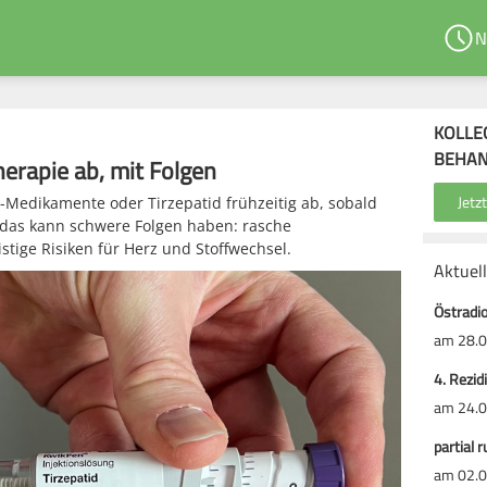
N
KOLLE
BEHA
herapie ab, mit Folgen
-Medikamente oder Tirzepatid frühzeitig ab, sobald
h das kann schwere Folgen haben: rasche
tige Risiken für Herz und Stoffwechsel.
Aktuel
Östradio
am 28.0
4. Rezid
am 24.0
partial 
am 02.0