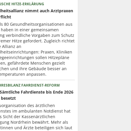
ISCHE HITZE-ERKLÄRUNG
heitsallianz nimmt auch Arztpraxen
Pflicht
ls 80 Gesundheits­organisationen aus
 haben in einer gemeinsamen
ung verbindliche Vorgaben zum Schutz
remer Hitze gefordert. Zugleich richtet
e Allianz an
heitseinrichtungen: Praxen, Kliniken
egeeinrichtungen sollen Hitzepläne
len, gefährdete Menschen gezielt
chen und ihre Gebäude besser an
emperaturen anpassen.
HRESBILANZ FAHRDIENST-REFORM
Sämtliche Fahrdienste bis Ende 2026
 besetzt
organisation des ärztlichen
enstes im ambulanten Notdienst hat
s Sicht der Kassenärztlichen
igung Nordrhein bewährt. Mehr als
tinnen und Ärzte beteiligen sich laut