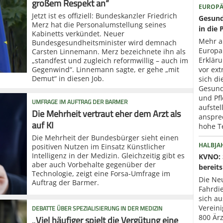
großem Respekt an“
EUROPÄ
Jetzt ist es offiziell: Bundeskanzler Friedrich
Gesund
Merz hat die Personalumstellung seines
in die 
Kabinetts verkündet. Neuer
Mehr a
Bundesgesundheitsminister wird demnach
Europa
Carsten Linnemann. Merz bezeichnete ihn als
Erklär
„standfest und zugleich reformwillig – auch im
Gegenwind“. Linnemann sagte, er gehe „mit
vor ext
Demut“ in diesen Job.
sich di
Gesund
und Pfl
UMFRAGE IM AUFTRAG DER BARMER
aufstel
Die Mehrheit vertraut eher dem Arzt als
anspre
auf KI
hohe T
Die Mehrheit der Bundesbürger sieht einen
HALBJA
positiven Nutzen im Einsatz Künstlicher
Intelligenz in der Medizin. Gleichzeitig gibt es
KVNO: 
aber auch Vorbehalte gegenüber der
bereits
Technologie, zeigt eine Forsa-Umfrage im
Die Neu
Auftrag der Barmer.
Fahrdi
sich au
DEBATTE ÜBER SPEZIALISIERUNG IN DER MEDIZIN
Verein
„Viel häufiger spielt die Vergütung eine
800 Ärz