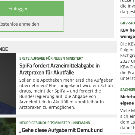
rücken
die Inv
dargest
Kostenlos anmelden
GKV-SP
KBV ber
wenige
Die KBV
ÜNDE
Folgen 
Fachgr
ERSTE AUFGABE FÜR NEUEN MINISTER?
2027 um
SpiFa fordert Arzneimittelabgabe in
KBV-Che
Arztpraxen für Akutfälle
die Pra
unterst
Sollen die Apotheken mehr ärztliche Aufgaben
übernehmen? Eher umgekehrt wird ein Schuh
SACHSE
draus, meint der SpiFa – und fordert die
Bundesregierung auf, die Abgabe von
Mehrhe
Arzneimitteln in Akutfällen unmittelbar in
eigene 
Arztpraxen zu ermöglichen.
Viele 
sich ei
dem La
NEUER GESUNDHEITSMINISTER LINNEMANN
dabei b
„Gehe diese Aufgabe mit Demut und