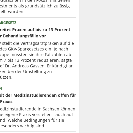
 Gutachten in den Fokus, mit denen
estments als grundsätzlich zulässig
ellt wurden.
ARGESETZ
eitet Praxen auf bis zu 13 Prozent
r Behandlungsfälle vor
 stellt die Vertragsarztpraxen auf die
des GKV-Spargesetzes ein. Je nach
uppe müssten sie ihre Fallzahlen ab
 7 bis 13 Prozent reduzieren, sagte
f Dr. Andreas Gassen. Er kündigt an,
xen bei der Umstellung zu
ützen.
N
it der Medizinstudierenden offen für
Praxis
Medizinstudierende in Sachsen können
ne eigene Praxis vorstellen - auch auf
nd. Welche Bedingungen für sie
esonders wichtig sind.