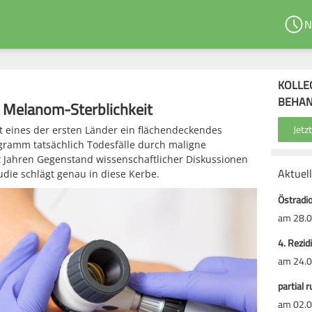
N
KOLLE
BEHA
e Melanom-Sterblichkeit
t eines der ersten Länder ein flächendeckendes
gramm tatsächlich Todesfälle durch maligne
t Jahren Gegenstand wissenschaftlicher Diskussionen
Aktuel
udie schlägt genau in diese Kerbe.
Östradio
am 28.0
4. Rezid
am 24.0
partial 
am 02.0