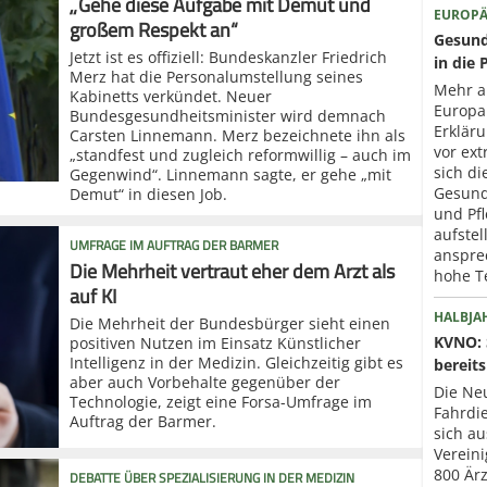
„Gehe diese Aufgabe mit Demut und
EUROPÄ
großem Respekt an“
Gesund
Jetzt ist es offiziell: Bundeskanzler Friedrich
in die 
Merz hat die Personalumstellung seines
Mehr a
Kabinetts verkündet. Neuer
Europa
Bundesgesundheitsminister wird demnach
Erklär
Carsten Linnemann. Merz bezeichnete ihn als
vor ext
„standfest und zugleich reformwillig – auch im
sich di
Gegenwind“. Linnemann sagte, er gehe „mit
Gesund
Demut“ in diesen Job.
und Pfl
aufstel
UMFRAGE IM AUFTRAG DER BARMER
anspre
Die Mehrheit vertraut eher dem Arzt als
hohe T
auf KI
HALBJA
Die Mehrheit der Bundesbürger sieht einen
KVNO: 
positiven Nutzen im Einsatz Künstlicher
Intelligenz in der Medizin. Gleichzeitig gibt es
bereits
aber auch Vorbehalte gegenüber der
Die Neu
Technologie, zeigt eine Forsa-Umfrage im
Fahrdi
Auftrag der Barmer.
sich au
Verein
800 Ärz
DEBATTE ÜBER SPEZIALISIERUNG IN DER MEDIZIN