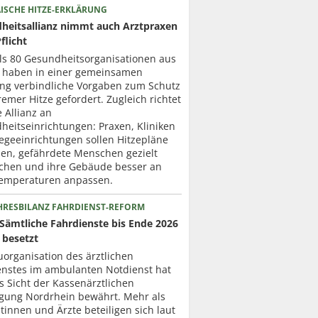
ISCHE HITZE-ERKLÄRUNG
heitsallianz nimmt auch Arztpraxen
Pflicht
ls 80 Gesundheits­organisationen aus
 haben in einer gemeinsamen
ung verbindliche Vorgaben zum Schutz
remer Hitze gefordert. Zugleich richtet
e Allianz an
heitseinrichtungen: Praxen, Kliniken
egeeinrichtungen sollen Hitzepläne
len, gefährdete Menschen gezielt
chen und ihre Gebäude besser an
emperaturen anpassen.
HRESBILANZ FAHRDIENST-REFORM
Sämtliche Fahrdienste bis Ende 2026
 besetzt
organisation des ärztlichen
enstes im ambulanten Notdienst hat
s Sicht der Kassenärztlichen
igung Nordrhein bewährt. Mehr als
tinnen und Ärzte beteiligen sich laut