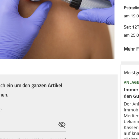
Estradio
am 19.0
Seit 12
am 25.0
Mehr F
Meistg
ANLAGE
ich ein um den ganzen Artikel
Immer 
nen.
den Gu
Der An
Immobi
Medien
bekann
Kassen
auf kna