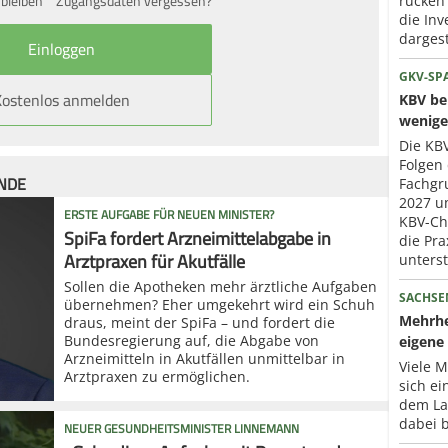
bleiben
Zugangsdaten vergessen?
rücken
die Inv
dargest
GKV-SP
Kostenlos anmelden
KBV ber
wenige
Die KBV
Folgen 
ÜNDE
Fachgr
2027 um
ERSTE AUFGABE FÜR NEUEN MINISTER?
KBV-Che
SpiFa fordert Arzneimittelabgabe in
die Pra
Arztpraxen für Akutfälle
unterst
Sollen die Apotheken mehr ärztliche Aufgaben
SACHSE
übernehmen? Eher umgekehrt wird ein Schuh
Mehrhe
draus, meint der SpiFa – und fordert die
Bundesregierung auf, die Abgabe von
eigene 
Arzneimitteln in Akutfällen unmittelbar in
Viele 
Arztpraxen zu ermöglichen.
sich ei
dem La
dabei b
NEUER GESUNDHEITSMINISTER LINNEMANN