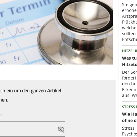
Steige
erhöhe
Arztpr
Plückh
welche
sollten
Entsch
HITZE 
Was tu
Hitzet
Der So
fordert
den ho
ich ein um den ganzen Artikel
Erkennb
aus. Wa
nen.
STRESS
Wie Ha
ohne d
Stress,
Psycho