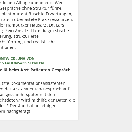
ztlichen Alltag zunehmend. Wer
 Gespräche ohne Struktur führe,
e nicht nur enttäuschte Erwartungen,
n auch überlastete Praxisressourcen,
der Hamburger Hausarzt Dr. Lars
. Sein Ansatz: klare diagnostische
erung, strukturierte
chsführung und realistische
ntionen.
ENTWICKLUNG VON
NTATIONSASSISTENTEN
ie KI beim Arzt-Patienten-Gespräch
tützte Dokumentationsassistenten
en das Arzt-Patienten-Gespräch auf.
as geschieht später mit den
chsdaten? Wird mithilfe der Daten die
niert? Der änd hat bei einigen
ern nachgefragt.