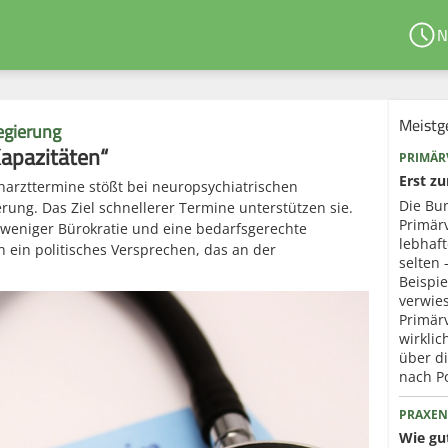
N
Meistg
egierung
apazitäten“
PRIMÄR
Erst z
harzttermine stößt bei neuropsychiatrischen
Die Bun
ung. Das Ziel schnellerer Termine unterstützen sie.
Primär
 weniger Bürokratie und eine bedarfsgerechte
lebhaf
h ein politisches Versprechen, das an der
selten 
Beispie
verwies
Primär
wirklic
über d
nach P
PRAXEN
Wie gut