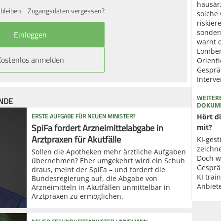
hausär
bleiben
Zugangsdaten vergessen?
solche
riskier
sonder
warnt 
Lomberg
Kostenlos anmelden
Orienti
Gesprä
Interve
ÜNDE
WEITER
DOKUME
ERSTE AUFGABE FÜR NEUEN MINISTER?
Hört d
SpiFa fordert Arzneimittelabgabe in
mit?
Arztpraxen für Akutfälle
KI-ges
zeichn
Sollen die Apotheken mehr ärztliche Aufgaben
Doch w
übernehmen? Eher umgekehrt wird ein Schuh
Gesprä
draus, meint der SpiFa – und fordert die
KI trai
Bundesregierung auf, die Abgabe von
Anbiet
Arzneimitteln in Akutfällen unmittelbar in
Arztpraxen zu ermöglichen.