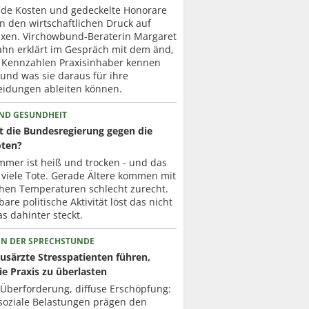
nde Kosten und gedeckelte Honorare
n den wirtschaftlichen Druck auf
axen. Virchowbund-Beraterin Margaret
ahn erklärt im Gespräch mit dem änd,
 Kennzahlen Praxisinhaber kennen
 und was sie daraus für ihre
eidungen ableiten können.
UND GESUNDHEIT
t die Bundesregierung gegen die
oten?
mmer ist heiß und trocken - und das
 viele Tote. Gerade Ältere kommen mit
hen Temperaturen schlecht zurecht.
are politische Aktivität löst das nicht
s dahinter steckt.
 IN DER SPRECHSTUNDE
usärzte Stresspatienten führen,
ie Praxis zu überlasten
 Überforderung, diffuse Erschöpfung:
soziale Belastungen prägen den