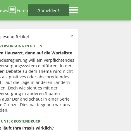
ews
Foren
Anmelden
elesene Artikel
VERSORGUNG IN POLEN
um Hausarzt, dann auf die Warteliste
desregierung will ein verpflichtendes
versorgungssystem einführen. In der
ten Debatte zu dem Thema wird nicht
– als positives oder abschreckendes
l – auf die Lage in anderen Ländern
en. Doch wie sieht es mit der
versorgung in anderen Staaten
h aus? Der änd schaut in einer Serie
ie Grenze. Diesmal begeben wir uns
olen.
 UNTER KOSTENDRUCK
 läuft Ihre Praxis wirklich?