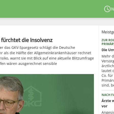
N
Meistg
fürchtet die Insolvenz
ZUR ROL
PRIMÄ
r das GKV-Spargesetz schlägt die Deutsche
Die Un
r als die Hälfte der Allgemeinkrankenhäuser rechnet
Mehr d
siko, warnt sie mit Blick auf eine aktuelle Blitzumfrage
Versorg
ffen wären ausgerechnet sensible
ärztli
lautet
Co. für
Primär
sind, b
NACH FA
Ärzte 
vor
Angesi