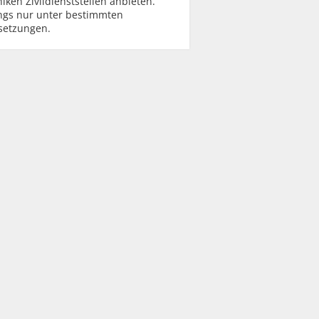
niken Zivildienststellen anbieten.
ings nur unter bestimmten
setzungen.