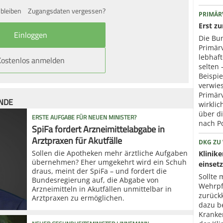
bleiben
Zugangsdaten vergessen?
PRIMÄR
Erst z
Die Bun
Primär
lebhaf
Kostenlos anmelden
selten 
Beispie
verwies
Primär
ÜNDE
wirklic
über d
ERSTE AUFGABE FÜR NEUEN MINISTER?
nach P
SpiFa fordert Arzneimittelabgabe in
Arztpraxen für Akutfälle
DKG ZU
Sollen die Apotheken mehr ärztliche Aufgaben
Klinik
übernehmen? Eher umgekehrt wird ein Schuh
einset
draus, meint der SpiFa – und fordert die
Sollte 
Bundesregierung auf, die Abgabe von
Wehrpfl
Arzneimitteln in Akutfällen unmittelbar in
zurück
Arztpraxen zu ermöglichen.
dazu b
Kranke