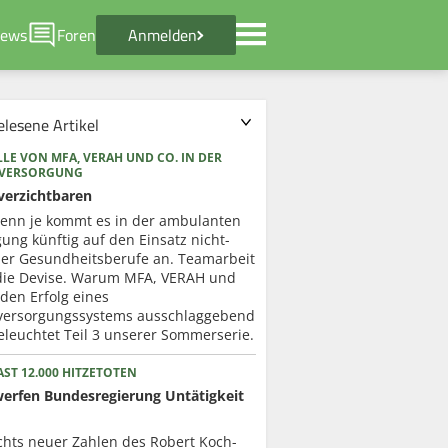
ews
Foren
Anmelden
elesene Artikel
LE VON MFA, VERAH UND CO. IN DER
RVERSORGUNG
verzichtbaren
enn je kommt es in der ambulanten
ung künftig auf den Einsatz nicht-
cher Gesundheitsberufe an. Teamarbeit
 die Devise. Warum MFA, VERAH und
 den Erfolg eines
versorgungssystems ausschlaggebend
eleuchtet Teil 3 unserer Sommerserie.
ST 12.000 HITZETOTEN
werfen Bundesregierung Untätigkeit
chts neuer Zahlen des Robert Koch-