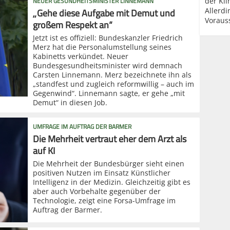
NEUER GESUNDHEITSMINISTER LINNEMANN
der Kli
„Gehe diese Aufgabe mit Demut und
Allerd
Voraus
großem Respekt an“
Jetzt ist es offiziell: Bundeskanzler Friedrich
Merz hat die Personalumstellung seines
Kabinetts verkündet. Neuer
Bundesgesundheitsminister wird demnach
Carsten Linnemann. Merz bezeichnete ihn als
„standfest und zugleich reformwillig – auch im
Gegenwind“. Linnemann sagte, er gehe „mit
Demut“ in diesen Job.
UMFRAGE IM AUFTRAG DER BARMER
Die Mehrheit vertraut eher dem Arzt als
auf KI
Die Mehrheit der Bundesbürger sieht einen
positiven Nutzen im Einsatz Künstlicher
Intelligenz in der Medizin. Gleichzeitig gibt es
aber auch Vorbehalte gegenüber der
Technologie, zeigt eine Forsa-Umfrage im
Auftrag der Barmer.