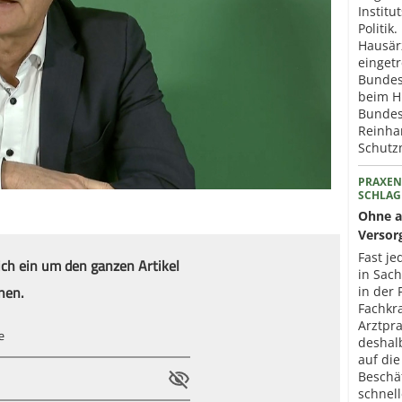
Institu
Politik
Hausär
eingetr
Bundes
beim H
Bundes
Reinhar
Schut
PRAXEN
SCHLAG
Ohne a
Versor
Fast je
ich ein um den ganzen Artikel
in Sac
nen.
in der 
Fachkr
Arztpr
deshal
auf die
Beschä
schnel