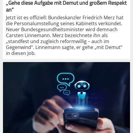
„Gehe diese Aufgabe mit Demut und großem Respekt
an“
Jetzt ist es offiziell: Bundeskanzler Friedrich Merz hat
die Personalumstellung seines Kabinetts verkündet.
Neuer Bundesgesundheitsminister wird demnach
Carsten Linnemann. Merz bezeichnete ihn als
„standfest und zugleich reformwillig – auch im
Gegenwind“. Linnemann sagte, er gehe „mit Demut“
in diesen Job.