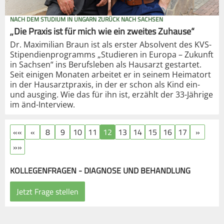
NACH DEM STUDIUM IN UNGARN ZURÜCK NACH SACHSEN
„Die Praxis ist für mich wie ein zweites Zuhause“
Dr. Maximilian Braun ist als erster Absolvent des KVS-
Stipendienprogramms „Studieren in Europa – Zukunft
in Sachsen“ ins Berufsleben als Hausarzt gestartet.
Seit einigen Monaten arbeitet er in seinem Heimatort
in der Hausarztpraxis, in der er schon als Kind ein-
und ausging. Wie das für ihn ist, erzählt der 33-Jährige
im änd-Interview.
««
«
8
9
10
11
12
13
14
15
16
17
»
»»
KOLLEGENFRAGEN - DIAGNOSE UND BEHANDLUNG