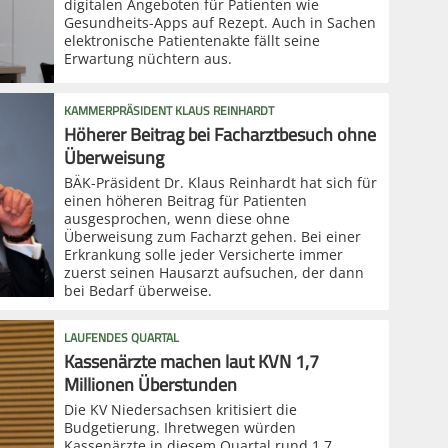
digitalen Angeboten für Patienten wie
Gesundheits-Apps auf Rezept. Auch in Sachen
elektronische Patientenakte fällt seine
Erwartung nüchtern aus.
KAMMERPRÄSIDENT KLAUS REINHARDT
Höherer Beitrag bei Facharztbesuch ohne
Überweisung
BÄK-Präsident Dr. Klaus Reinhardt hat sich für
einen höheren Beitrag für Patienten
ausgesprochen, wenn diese ohne
Überweisung zum Facharzt gehen. Bei einer
Erkrankung solle jeder Versicherte immer
zuerst seinen Hausarzt aufsuchen, der dann
bei Bedarf überweise.
LAUFENDES QUARTAL
Kassenärzte machen laut KVN 1,7
Millionen Überstunden
Die KV Niedersachsen kritisiert die
Budgetierung. Ihretwegen würden
Kassenärzte in diesem Quartal rund 1,7