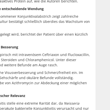
eaktives Protein auf, wie die Autoren berichten.
ie entscheidende Wendung
nommener Konjunktivalabstrich zeigt zahlreiche
ultur bestätigt schließlich überdies das Wachstum von
elegt wird, berichtet der Patient über einen kürzlich
r Besserung
irisch mit intravenösem Ceftriaxon und Flucloxacillin,
t Steroiden und Chloramphenicol. Unter dieser
nd weitere Befunde am Auge rasch.
iche Visusverbesserung und Schmerzfreiheit ein. Im
 Sehschärfe und okuläre Befunde vollständig.
abe von Azithromycin zur Abdeckung einer möglichen
ischer Relevanz
is stelle eine extreme Rarität dar, da
Neisseria
erakute bakterielle Konjunktivitis verursacht und nur