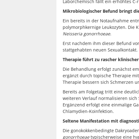
Laborchemisch fällt ein erhöhtes C-r
Mikrobiologischer Befund bringt d
Ein bereits in der Notaufnahme ent
polymorphkernige Leukozyten. Die K
Neisseria gonorrhoeae
.
Erst nachdem ihm dieser Befund vorg
stattgehabten neuen Sexualkontakt.
Therapie führt zu rascher klinische
Die Behandlung erfolgt zunächst emp
ergänzt durch topische Therapie mi
Therapie bessern sich Schmerzen u
Bereits am Folgetag tritt eine deutl
weiteren Verlauf normalisieren sich
Ergänzend erfolgt eine einmalige G
Chlamydien-Koinfektion.
Seltene Manifestation mit diagnost
Die gonokokkenbedingte Dakryoadenit
gonorrhoeae
typischerweise eine hyp