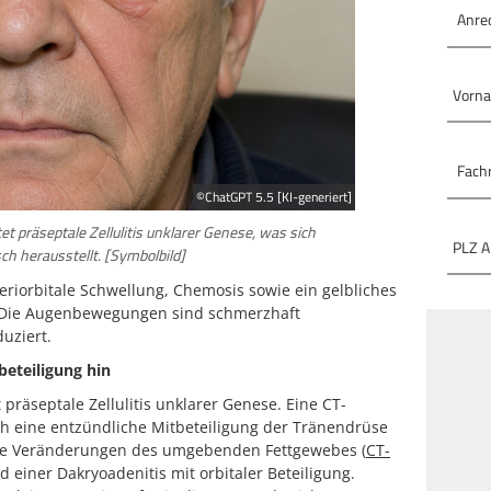
©ChatGPT 5.5 [KI-generiert]
tet präseptale Zellulitis unklarer Genese, was sich
sch herausstellt. [Symbolbild]
periorbitale Schwellung, Chemosis sowie ein gelbliches
 Die Augenbewegungen sind schmerzhaft
duziert.
eteiligung hin
 präseptale Zellulitis unklarer Genese. Eine CT-
ch eine entzündliche Mitbeteiligung der Tränendrüse
he Veränderungen des umgebenden Fettgewebes (
CT-
ld einer Dakryoadenitis mit orbitaler Beteiligung.