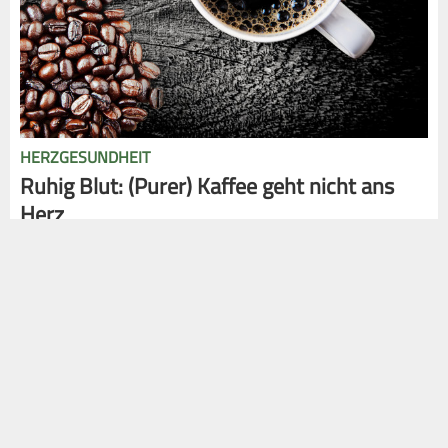
HERZGESUNDHEIT
Ruhig Blut: (Purer) Kaffee geht nicht ans
Herz
Beruhigende Nachrichten für alle Liebhaber des
koffeinhaltigen Getränks: Bis zu fünf Tassen Kaffee am Tag
sind für die meisten Erwachsenen unbedenklich. Und
möglicherweise sogar kardioprotektiv. Vorsicht ist hingegen
bei hoch dosierten Energydrinks geboten.